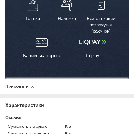
Готівка
Наложка
Безготівковий
розрахунок
(рахунок)
Банківська картка
LiqPay
Приховати
Характеристики
Основні
Сумісність з маркою
Kia
Сумісність з моделлю
Rio