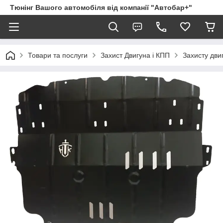
Тюнінг Вашого автомобіля від компанії "Автобар+"
Товари та послуги
Захист Двигуна і КПП
Захисту дви