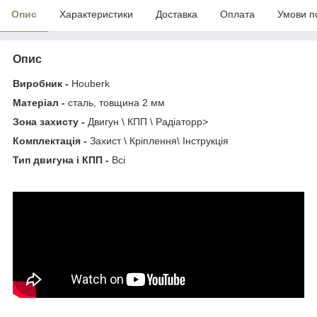
Опис
Характеристики
Доставка
Оплата
Умови п
Опис
Виробник -
Houberk
Матеріал -
сталь, товщина 2 мм
Зона захисту -
Двигун \ КПП \ Радіаторp>
Комплектація -
Захист \ Кріплення\ Інструкція
Тип двигуна і КПП -
Всі