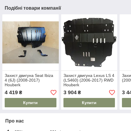
Подібні товари компанії
Захист двигуна Seat Ibiza
Захист двигуна Lexus LS 4
Захи
4 (6J) (2008-2017)
(LS460) (2006-2017) RWD
(200
Houberk
Houberk
4 419
3 904
3 4
₴
₴
Купити
Купити
Про нас