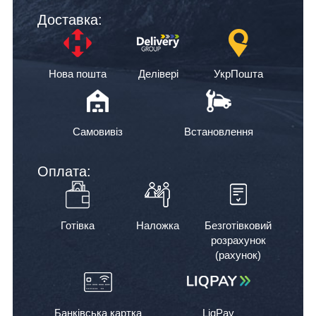
Доставка:
Нова пошта
Делівері
УкрПошта
Самовивіз
Встановлення
Оплата:
Готівка
Наложка
Безготівковий
розрахунок
(рахунок)
Банківська картка
LiqPay