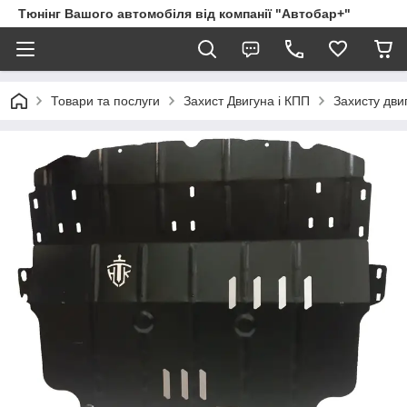
Тюнінг Вашого автомобіля від компанії "Автобар+"
Товари та послуги
Захист Двигуна і КПП
Захисту двигу