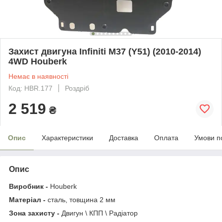
Захист двигуна Infiniti M37 (Y51) (2010-2014)
4WD Houberk
Немає в наявності
Код: HBR.177
Роздріб
2 519
₴
Опис
Характеристики
Доставка
Оплата
Умови п
Опис
Виробник -
Houberk
Матеріал -
сталь, товщина 2 мм
Зона захисту -
Двигун \ КПП \ Радіатор