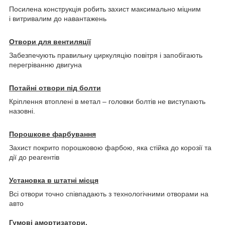
Посилена конструкція робить захист максимально міцним
і витривалим до навантажень
Отвори для вентиляції
Забезпечують правильну циркуляцію повітря і запобігають
перегріванню двигуна
Потайні отвори під болти
Кріплення втоплені в метал – головки болтів не виступають
назовні.
Порошкове фарбування
Захист покрито порошковою фарбою, яка стійка до корозії та
дії до реагентів
Установка в штатні місця
Всі отвори точно співпадають з технологічними отворами на
авто
Гумові амортизатори.