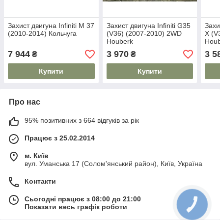
Захист двигуна Infiniti M 37
Захист двигуна Infiniti G35
Захи
(2010-2014) Кольчуга
(V36) (2007-2010) 2WD
X (V
Houberk
Hou
7 944
3 970
3 5
₴
₴
Купити
Купити
Про нас
95% позитивних з 664 відгуків за рік
Працює з 25.02.2014
м. Київ
вул. Уманська 17 (Солом'янський район), Київ, Україна
Контакти
Сьогодні працює з 08:00 до 21:00
Показати весь графік роботи