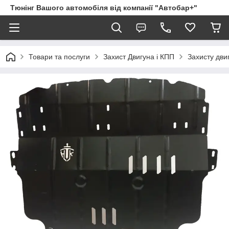
Тюнінг Вашого автомобіля від компанії "Автобар+"
Товари та послуги
Захист Двигуна і КПП
Захисту двигу