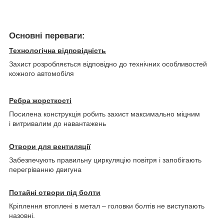
Основні переваги:
Технологічна відповідність
Захист розробляється відповідно до технічних особливостей
кожного автомобіля
Ребра жорсткості
Посилена конструкція робить захист максимально міцним
і витривалим до навантажень
Отвори для вентиляції
Забезпечують правильну циркуляцію повітря і запобігають
перегріванню двигуна
Потайні отвори під болти
Кріплення втоплені в метал – головки болтів не виступають
назовні.