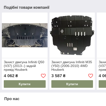
Подібні товари компанії
Захист двигуна Infiniti Q50
Захист двигуна Infiniti M35
Захи
(V37) (2013--) задній
(Y50) (2006-2010) 4WD
(V37
привід Houberk
Houberk
прив
4 062
3 587
4 0
₴
₴
Купити
Купити
Про нас