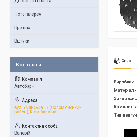
Доставка і оплата
Фотогалерея
Про нас
Відгуки
Опис
Виробник 
Автобар+
Матеріал 
Зона захис
Комплекта
вул. Уманська 17 (Солом'янський
район), Київ, Україна
Тип двигун
Валерій