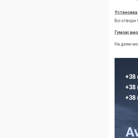
Установка 
Всі отвори
Гумові ам
На деякі м
+38 
+38 
+38 
A