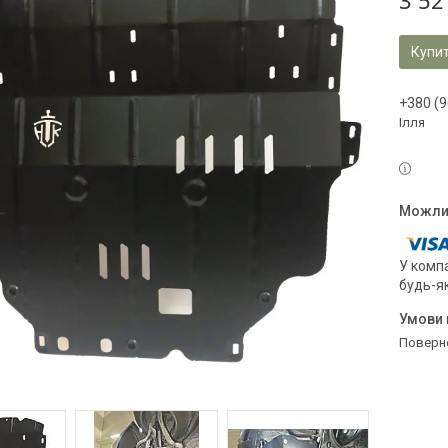
3 52
Купи
+380 (9
Ілля
У компа
будь-я
поверн