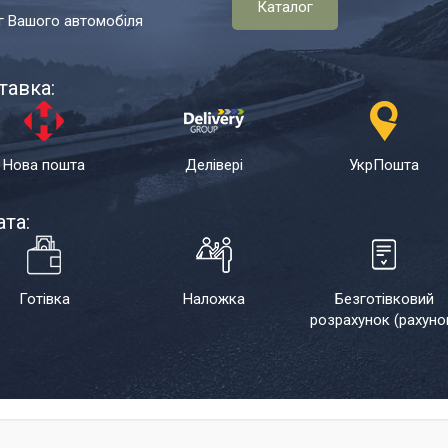
Каталог
г Вашого автомобіля
тавка:
Нова пошта
Делівері
УкрПошта
та:
Готівка
Наложка
Безготівковий
розрахунок (рахуно