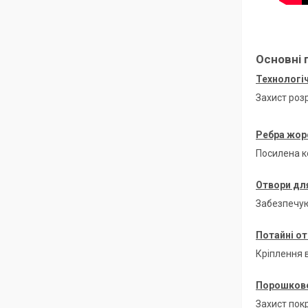
Основні 
Технологіч
Захист роз
Ребра жор
Посилена к
Отвори для
Забезпечую
Потайні от
Кріплення в
Порошкове
Захист покр