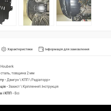
Характеристики
Інформація для замовлення
-
Houberk
-
сталь, товщина 2 мм
ту -
Двигун \ КПП \ Радіаторp>
ція -
Захист \ Кріплення\ Інструкція
а і КПП -
Всі