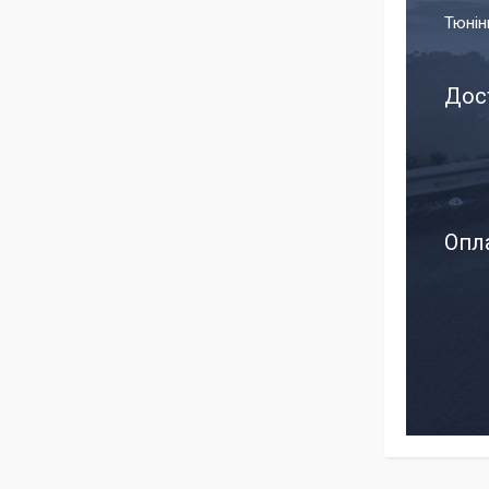
Тюнін
Дос
Опла