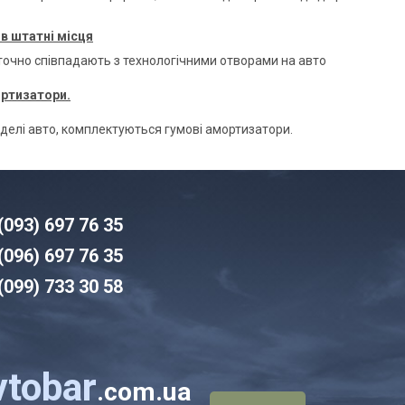
в штатні місця
 точно співпадають з технологічними отворами на авто
ортизатори.
оделі авто, комплектуються гумові амортизатори.
(093) 6
97 76 35
(096)
6
97 76 35
(099) 7
33 30 58
vtobar
.com.ua