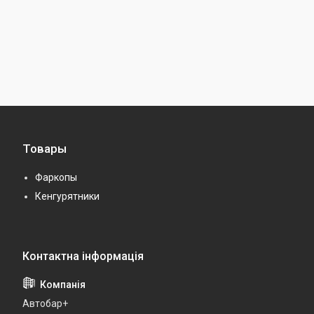
Товары
Фаркопы
Кенгурятники
Автобар+