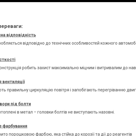
переваги:
на відповідність
робляється відповідно до технічних особливостей кожного автомоб
сткості
онструкція робить захист максимально міцним і витривалим до н
 вентиляції
ть правильну циркуляцію повітря і запобігають перегріванню дви
вори під болти
топлені в метал – головки болтів не виступають назовні.
 фарбування
ито порошковою фарбою, яка стійка до корозії та дії до реагентів