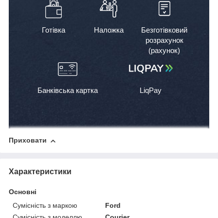
Готівка
Наложка
Безготівковий
розрахунок
(рахунок)
Банківська картка
LiqPay
Приховати
Характеристики
Основні
Сумісність з маркою
Ford
Сумісність з моделлю
Courier