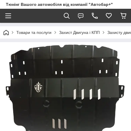
Тюнінг Вашого автомобіля від компанії "Автобар+"
Товари та послуги
Захист Двигуна і КПП
Захисту дви