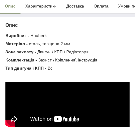
Опис
Характеристики
Доставка
Оплата
Умови п
Опис
Виробник -
Houberk
Матеріал -
сталь, товщина 2 мм
Зона захисту -
Двигун \ КПП \ Радіаторp>
Комплектація -
Захист \ Кріплення\ Інструкція
Тип двигуна і КПП -
Всі