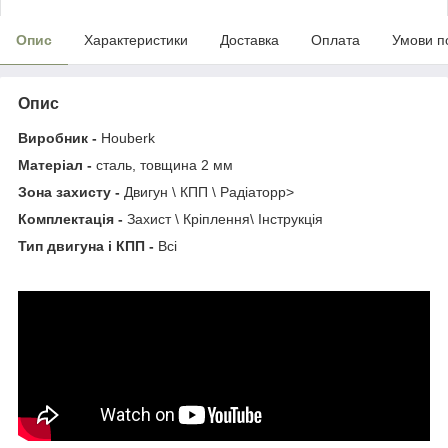
Опис
Характеристики
Доставка
Оплата
Умови п
Опис
Виробник -
Houberk
Матеріал -
сталь, товщина 2 мм
Зона захисту -
Двигун \ КПП \ Радіаторp>
Комплектація -
Захист \ Кріплення\ Інструкція
Тип двигуна і КПП -
Всі