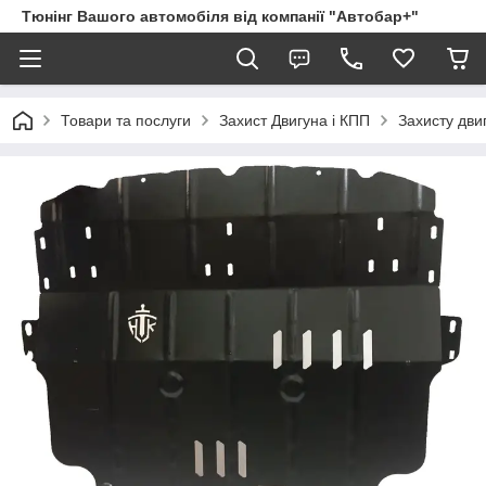
Тюнінг Вашого автомобіля від компанії "Автобар+"
Товари та послуги
Захист Двигуна і КПП
Захисту двиг