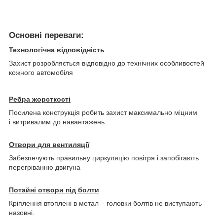
Основні переваги:
Технологічна відповідність
Захист розробляється відповідно до технічних особливостей
кожного автомобіля
Ребра жорсткості
Посилена конструкція робить захист максимально міцним
і витривалим до навантажень
Отвори для вентиляції
Забезпечують правильну циркуляцію повітря і запобігають
перегріванню двигуна
Потайні отвори під болти
Кріплення втоплені в метал – головки болтів не виступають
назовні.