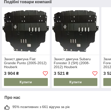
Подібні товари компанії
Захист двигуна Fiat
Захист двигуна Subaru
Захи
Grande Punto (2005-2012)
Forester 3 (SH) (2008-
Fore
Houberk
2012) Houberk
2012
3 904
3 521
3 5
₴
₴
Купити
Купити
Про нас
95% позитивних з 661 відгука за рік