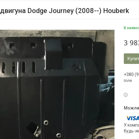
 двигуна Dodge Journey (2008--) Houberk
В наявн
3 98
Купи
+380 (9
Ілля
У компа
будь-я