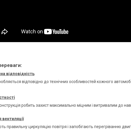
переваги:
на відповідність
робляється відповідно до технічних особливостей кожного автомоб
сткості
онструкція робить захист максимально міцним і витривалим до н
 вентиляції
ть правильну циркуляцію повітря і запобігають перегріванню дви