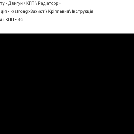
ту -
Двигун \ КПП \ Радіаторp>
ія - </strong>Захист \ Кріплення\ Інструкція
а і КПП -
Всі