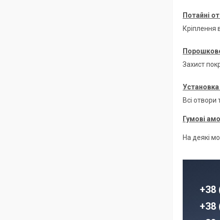
Потайні от
Кріплення в
Порошкове
Захист покр
Установка 
Всі отвори
Гумові ам
На деякі м
+38 
+38 