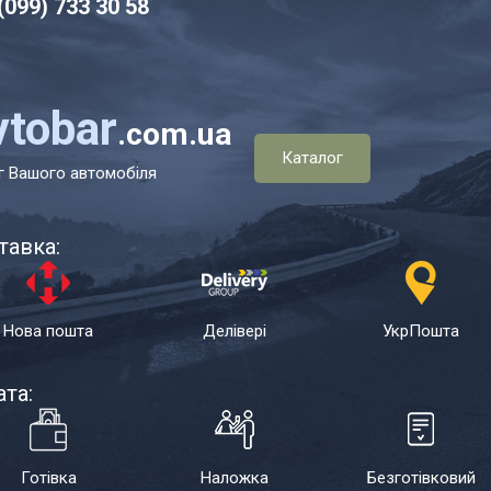
(099) 7
33 30 58
vtobar
.com.ua
Каталог
г Вашого автомобіля
тавка:
Нова пошта
Делівері
УкрПошта
та:
Готівка
Наложка
Безготівковий