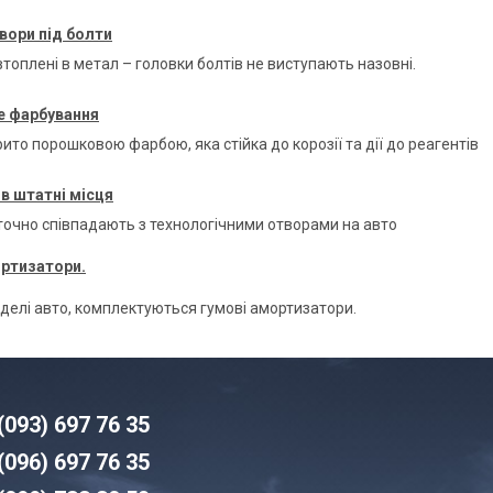
вори під болти
топлені в метал – головки болтів не виступають назовні.
 фарбування
ито порошковою фарбою, яка стійка до корозії та дії до реагентів
в штатні місця
 точно співпадають з технологічними отворами на авто
ортизатори.
оделі авто, комплектуються гумові амортизатори.
(093) 6
97 76 35
(096)
6
97 76 35