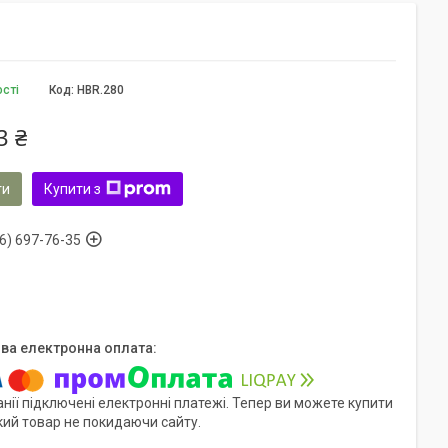
ості
Код:
HBR.280
3 ₴
ти
Купити з
6) 697-76-35
нії підключені електронні платежі. Тепер ви можете купити
кий товар не покидаючи сайту.