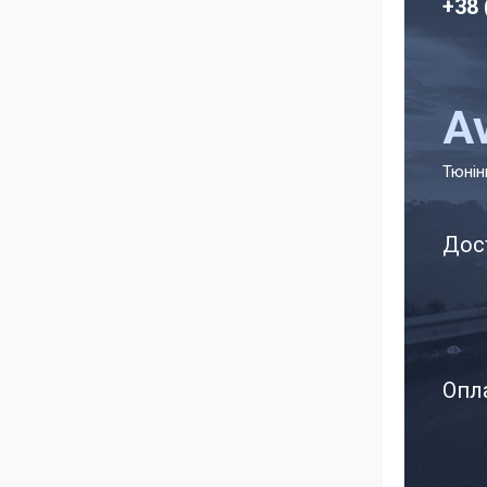
+38 
A
Тюнін
Дос
Опла