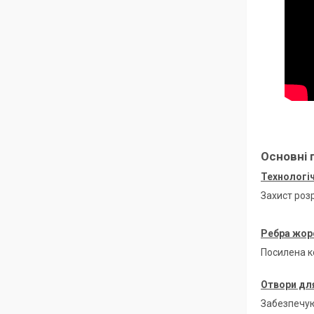
Основні 
Технологіч
Захист роз
Ребра жор
Посилена к
Отвори для
Забезпечую