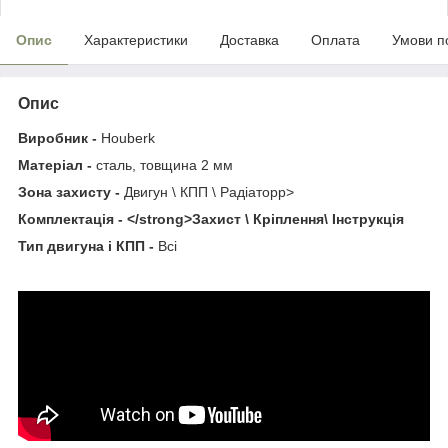
Опис
Характеристики
Доставка
Оплата
Умови п
Опис
Виробник -
Houberk
Матеріал -
сталь, товщина 2 мм
Зона захисту -
Двигун \ КПП \ Радіаторp>
Комплектація - </strong>Захист \ Кріплення\ Інструкція
Тип двигуна і КПП -
Всі