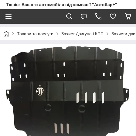
Тюнінг Вашого автомобіля від компанії "Автобар+"
Товари та послуги
Захист Двигуна і КПП
Захисти дви