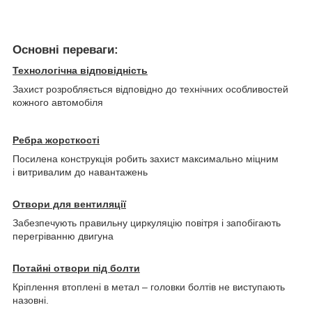
Основні переваги:
Технологічна відповідність
Захист розробляється відповідно до технічних особливостей
кожного автомобіля
Ребра жорсткості
Посилена конструкція робить захист максимально міцним
і витривалим до навантажень
Отвори для вентиляції
Забезпечують правильну циркуляцію повітря і запобігають
перегріванню двигуна
Потайні отвори під болти
Кріплення втоплені в метал – головки болтів не виступають
назовні.