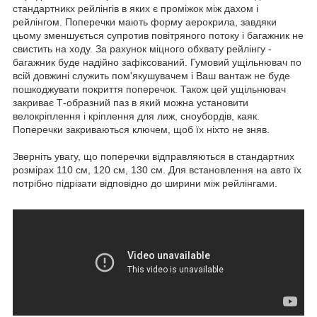
стандартникх рейлінгів в яких є проміжок між дахом і
рейлінгом. Поперечки мають форму аерокрила, завдяки
цьому зменшується супротив повітряного потоку і багажник не
свистить на ходу. За рахунок міцного обхвату рейлінгу -
багажник буде надійно зафіксований. Гумовий ущільнювач по
всій довжині служить пом'якушувачем і Ваш вантаж не буде
пошкоджувати покриття поперечок. Також цей ущільнювач
закриває Т-образний паз в який можна установити
велокріплення і кріплення для лиж, сноубордів, каяк.
Поперечки закриваються ключем, щоб їх ніхто не зняв.
Зверніть увагу, що поперечки відправляються в стандартних
розмірах 110 см, 120 см, 130 см. Для встановлення на авто їх
потрібно підрізати відповідно до ширини між рейлінгами.