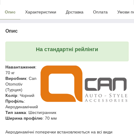
Опис
Характеристики
Доставка
Оплата
Умови п
Опис
На стандартні рейлінги
Навантаження
:
70 кг
Виробник
: Can
Otomotiv
(Турция)
Колір
: Чорний
Профіль
:
Аеродинамічний
Тип замка
: Шестигранник
Ширина профілю
: 70 мм
Аеродинамічні поперечки встановлюються на всі види