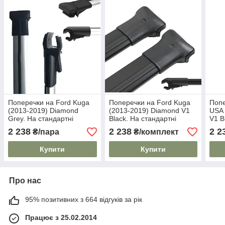
Поперечки на Ford Kuga
Поперечки на Ford Kuga
Попе
(2013-2019) Diamond
(2013-2019) Diamond V1
USA 
Grey. На стандартні
Black. На стандартні
V1 B
рейлінги. Сірі
рейлінги. Без замка. Чорні
рейл
2 238
2 238
2 2
₴/пара
₴/комплект
Купити
Купити
Про нас
95% позитивних з 664 відгуків за рік
Працює з 25.02.2014