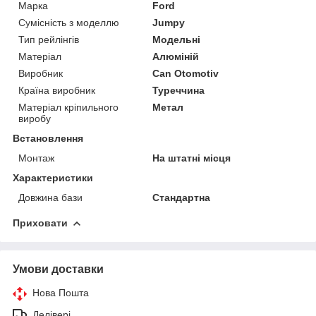
Марка
Ford
Сумісність з моделлю
Jumpy
Тип рейлінгів
Модельні
Матеріал
Алюміній
Виробник
Can Otomotiv
Країна виробник
Туреччина
Матеріал кріпильного
Метал
виробу
Встановлення
Монтаж
На штатні місця
Характеристики
Довжина бази
Стандартна
Приховати
Умови доставки
Нова Пошта
Делівері