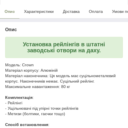
Опис
Характеристики
Доставка
Оплата
Умови п
Опис
Установка рейлінгів в штатні
заводські отвори на даху.
Модель: Crown
Матеріал корпусу: Алюміній
Матеріал наконечника: Ця модель має суцільнометалевий
корпус. Наконечників немає. Суцільний рейлінг.
Максимальне навантаження: 80 кг
Комплектація
:
-
Рейлінгі
- Ущільнювачі під упірні точки рейлінгів
- Метизи (болтики, гаєчки тощо)
Спосіб встановлення
: