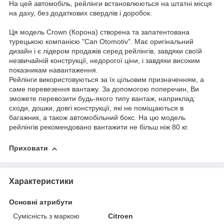
На цей автомобіль, рейлінги встановлюються на штатні місця
на даху, без додаткових свердлів і доробок.
Ця модель Crown (Корона) створена та запатентована
турецькою компанією "Can Otomotiv". Має оригінальний
дизайн і є лідером продажів серед рейлінгів, завдяки своїй
незвичайній конструкції, недорогої ціни, і завдяки високим
показникам навантаження.
Рейлінги використовуються за їх цільовим призначенням, а
саме перевезення вантажу. За допомогою поперечин, Ви
зможете перевозити будь-якого типу вантаж, наприклад:
сходи, дошки, довгі конструкції, які не поміщаються в
багажник, а також автомобільний бокс. На цю модель
рейлінгів рекомендовано вантажити не більш ніж 80 кг.
Приховати
Характеристики
Основні атрибути
Сумісність з маркою
Citroen