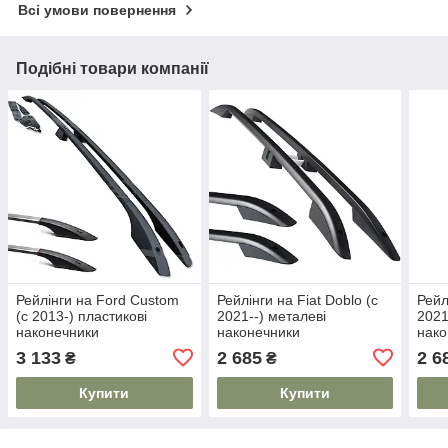
Всі умови повернення
Подібні товари компанії
Рейлінги на Ford Custom
Рейлінги на Fiat Doblo (c
Рейл
(c 2013-) пластикові
2021--) металеві
2021
наконечники
наконечники
нако
3 133
2 685
2 6
₴
₴
Купити
Купити