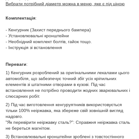
Вибрати потрібний діаметр можна в меню, яке є під ціною
Комплектація
:
- Кенгурник (Захист переднього бампера)
- Установлювальні кронштейни
- Необхідний комплект болтів, гайок тощо.
- Інструкція зі встановлення
Переваги
:
1) Кенгурник розроблений за оригінальними лекалами цього
автомобіля, що забезпечує точний збіг усіх кріпильних
елементів зі штатними отворами в кузові. Під час
встановлення не потрібно проводити жодних зварювальних і
слюсарних робіт.
2) Під час виготовлення кенгуруятників використовується
тільки 100% неіржавка, яка збереже свій зовнішній вигляд
надовго.
"Як перевірити неіржавку сталь?": Справжня неіржавка сталь
не береться магнітом.
3) Встановлювальні кронштейни зроблені з товстостінного