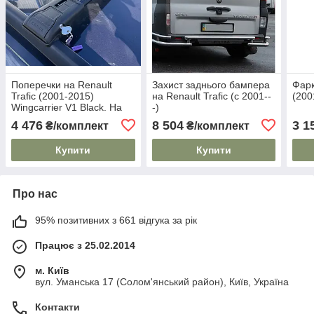
Поперечки на Renault
Захист заднього бампера
Фарк
Trafic (2001-2015)
на Renault Trafic (c 2001--
(200
Wingcarrier V1 Black. На
-)
стандартні рейлінги.
4 476
8 504
3 1
₴/комплект
₴/комплект
Замок на ключах. Чорні
Купити
Купити
Про нас
95% позитивних з 661 відгука за рік
Працює з 25.02.2014
м. Київ
вул. Уманська 17 (Солом'янський район), Київ, Україна
Контакти