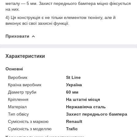
металу — 5 мм. Захист переднього бампера міцно фіксується
на них.
4) Ця конструкція є не тільки елементом тюнінгу, але й
виконує всі свої захисні функції.
Приховати
Характеристики
Основні
Виробник
St Line
Країна виробник
Україна
Діаметр труби
60 мм
Кріплення
На штатні місця
Матеріал
Нержавіюча сталь
Тип обвісу
Захист переднього бампера
Сумісність з маркою
Renault
Сумісність з моделлю
Trafic