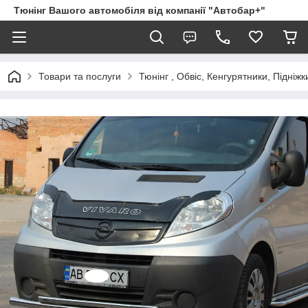
Тюнінг Вашого автомобіля від компанії "Автобар+"
Товари та послуги
Тюнінг , Обвіс, Кенгурятники, Підніжк