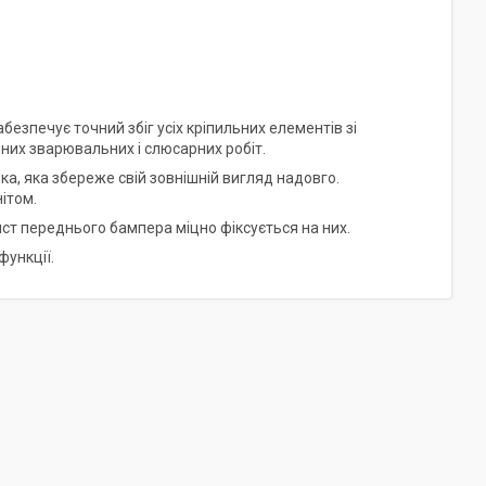
езпечує точний збіг усіх кріпильних елементів зі
них зварювальних і слюсарних робіт.
ка, яка збереже свій зовнішній вигляд надовго.
нітом.
ист переднього бампера міцно фіксується на них.
функції.