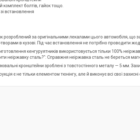
й комплект болтів, гайок тощо.
я зі встановлення
ик розроблений за оригінальними лекалами цього автомобіля, що заб
творами в кузові. Під час встановлення не потрібно проводити жод
 виготовлення кенгуруятників використовується тільки 100% неіржав
рити неіржавку сталь?": Справжня неіржавка сталь не береться маг
лювальні кронштейни зроблені з товстостінного металу — 5 мм. Зах
рукція є не тільки елементом тюнінгу, але й виконує всі свої захисні 