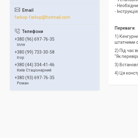
- Необхідни
- Інструкці
farkop-farkop@hotmail.com
Переваги
:
1) Кенгурн
+380 (96) 697-76-35
штатними о
Ілля
2) Під час
+380 (99) 733-30-58
"Як переві
Ігор
3) Встанов
+380 (44) 334-41-46
Київ Стаціонарний
4) Ця конст
+380 (93) 697-76-35
Роман