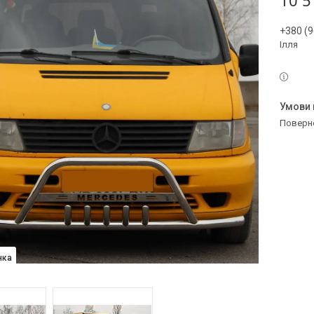
10 5
+380 (9
Ілля
поверн
нка