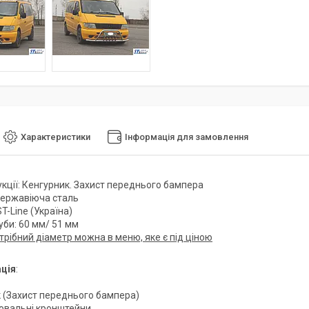
Характеристики
Інформація для замовлення
укції: Кенгурник. Захист переднього бампера
Нержавіюча сталь
T-Line (Україна)
уби: 60 мм/ 51 мм
трібний діаметр можна в меню, яке є під ціною
ція
:
к (Захист переднього бампера)
ювальні кронштейни