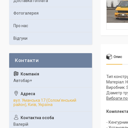
Доставка і оплата
Фотогалерея
Про нас
Відгуки
Опис
Тип констр
Автобар+
Матеріал: 
Виробник: S
Діаметр тр
Вибрати по
вул. Уманська 17 (Солом'янський
район), Київ, Україна
Комплекта
- Кенгурни
Валерій
- Установл