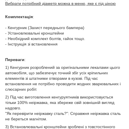
Вибрати потрібний діаметр можна в меню, яке є під ціною
Комплектація
:
- Кенгурник (Захист переднього бампера)
- Установлювальні кронштейни
- Необхідний комплект болтів, гайок тощо.
- Інструкція зі встановлення
Переваги
:
1) Кенгурник розроблений за оригінальними лекалами цього
автомобіля, що забезпечує точний збіг усіх кріпильних
елементів зі штатними отворами в кузові. Під час
встановлення не потрібно проводити жодних зварювальних і
слюсарних робіт.
2) Під час виготовлення кенгуруятників використовується
тільки 100% неіржавка, яка збереже свій зовнішній вигляд
надовго.
"Як перевірити неіржавку сталь?": Справжня неіржавка сталь
не береться магнітом.
3) Встановлювальні кронштейни зроблені з товстостінного