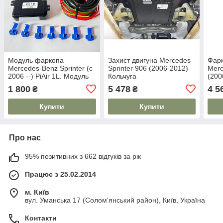
Модуль фаркопа
Захист двигуна Mercedes
Фарк
Mercedes-Benz Sprinter (c
Sprinter 906 (2006-2012)
Merc
2006 --) PiAir 1L. Модуль
Кольчуга
(200
узгодження
1 800
5 478
4 5
₴
₴
Купити
Купити
Про нас
95% позитивних з 662 відгуків за рік
Працює з 25.02.2014
м. Київ
вул. Уманська 17 (Солом'янський район), Київ, Україна
Контакти