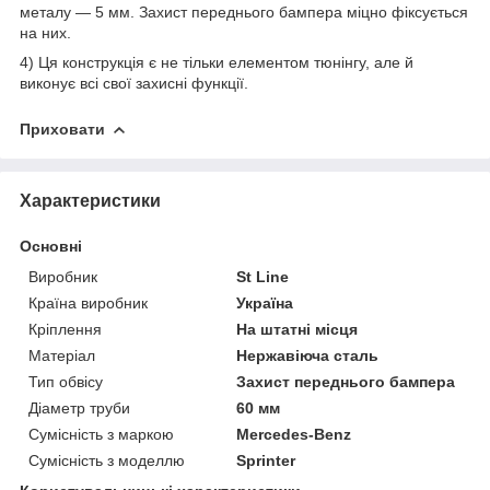
металу — 5 мм. Захист переднього бампера міцно фіксується
на них.
4) Ця конструкція є не тільки елементом тюнінгу, але й
виконує всі свої захисні функції.
Приховати
Характеристики
Основні
Виробник
St Line
Країна виробник
Україна
Кріплення
На штатні місця
Матеріал
Нержавіюча сталь
Тип обвісу
Захист переднього бампера
Діаметр труби
60 мм
Сумісність з маркою
Mercedes-Benz
Сумісність з моделлю
Sprinter