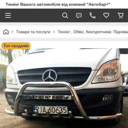
Тюнінг Вашого автомобіля від компанії "Автобар+"
Товари та послуги
Тюнінг , Обвіс, Кенгурятники, Підніжк
Топ продажів