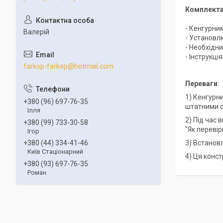
Комплекта
- Кенгурни
Валерій
- Установл
- Необхідни
- Інструкці
farkop-farkop@hotmail.com
Переваги
:
1) Кенгурн
+380 (96) 697-76-35
штатними о
Ілля
2) Під час
+380 (99) 733-30-58
"Як переві
Ігор
3) Встанов
+380 (44) 334-41-46
Київ Стаціонарний
4) Ця конст
+380 (93) 697-76-35
Роман