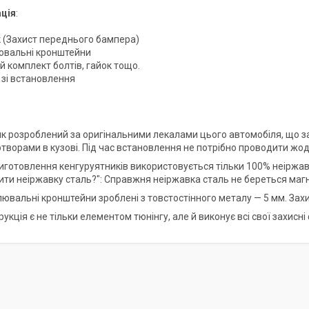
ція
:
к (Захист переднього бампера)
ювальні кронштейни
й комплект болтів, гайок тощо.
я зі встановлення
ик розроблений за оригінальними лекалами цього автомобіля, що заб
творами в кузові. Під час встановлення не потрібно проводити жод
 виготовлення кенгуруятників використовується тільки 100% неіржав
рити неіржавку сталь?": Справжня неіржавка сталь не береться маг
лювальні кронштейни зроблені з товстостінного металу — 5 мм. Зах
рукція є не тільки елементом тюнінгу, але й виконує всі свої захисні 