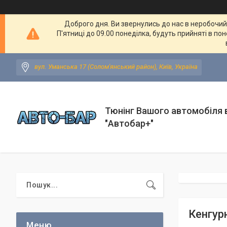
Доброго дня. Ви звернулись до нас в неробочий ч
П'ятниці до 09.00 понеділка, будуть прийняті в по
вул. Уманська 17 (Солом'янський район), Київ, Україна
Тюнінг Вашого автомобіля в
"Автобар+"
Кенгур