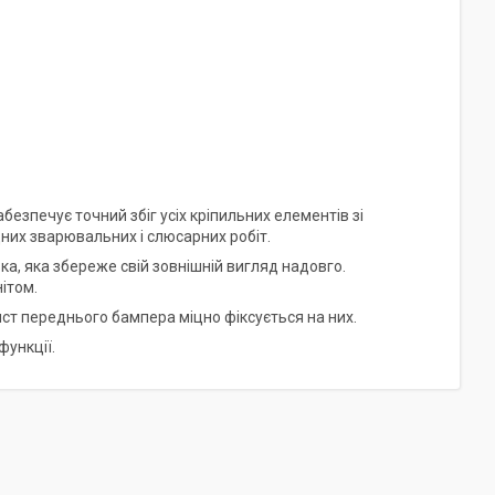
езпечує точний збіг усіх кріпильних елементів зі
них зварювальних і слюсарних робіт.
ка, яка збереже свій зовнішній вигляд надовго.
нітом.
ист переднього бампера міцно фіксується на них.
функції.