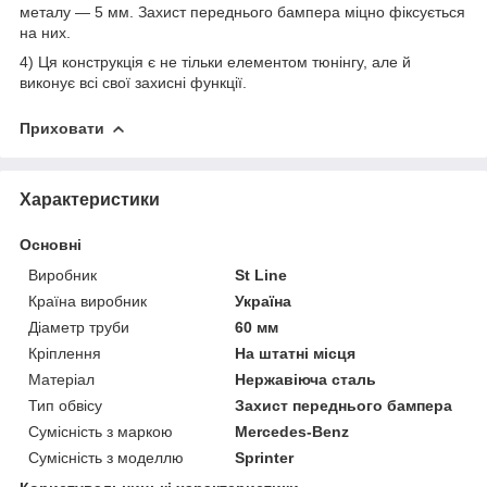
металу — 5 мм. Захист переднього бампера міцно фіксується
на них.
4) Ця конструкція є не тільки елементом тюнінгу, але й
виконує всі свої захисні функції.
Приховати
Характеристики
Основні
Виробник
St Line
Країна виробник
Україна
Діаметр труби
60 мм
Кріплення
На штатні місця
Матеріал
Нержавіюча сталь
Тип обвісу
Захист переднього бампера
Сумісність з маркою
Mercedes-Benz
Сумісність з моделлю
Sprinter