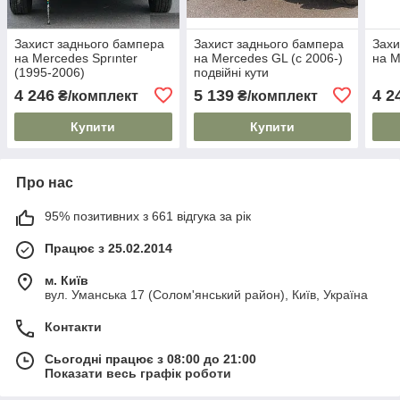
Захист заднього бампера
Захист заднього бампера
Захи
на Mercedes Sprınter
на Mercedes GL (c 2006-)
на M
(1995-2006)
подвійні кути
4 246
5 139
4 2
₴/комплект
₴/комплект
Купити
Купити
Про нас
95% позитивних з 661 відгука за рік
Працює з 25.02.2014
м. Київ
вул. Уманська 17 (Солом'янський район), Київ, Україна
Контакти
Сьогодні працює з 08:00 до 21:00
Показати весь графік роботи