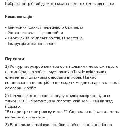
Вибрати потрібний діаметр можна в меню, яке є під ціною
Комплектація
:
- Кенгурник (Захист переднього бампера)
- Установлювальні кронштейни
- Необхідний комплект болтів, гайок тощо.
- Інструкція зі встановлення
Переваги
:
1) Кенгурник розроблений за оригінальними лекалами цього
автомобіля, що забезпечує точний збіг усіх кріпильних
елементів зі штатними отворами в кузові. Під час
встановлення не потрібно проводити жодних зварювальних і
слюсарних робіт.
2) Під час виготовлення кенгуруятників використовується
тільки 100% неіржавка, яка збереже свій зовнішній вигляд
надовго.
"Як перевірити неіржавку сталь?": Справжня неіржавка сталь
не береться магнітом.
3) Встановлювальні кронштейни зроблені з товстостінного