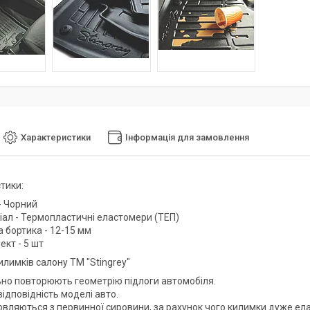
Характеристики
Інформація для замовлення
тики:
- Чорний
іал - Термопластичні еластомери (ТЕП)
 бортика - 12-15 мм
кт - 5 шт
илимків салону ТМ "Stingrey"
ьно повторюють геометрію підлоги автомобіля.
ідповідність моделі авто.
вляються з первинної сировини, за рахунок чого килимки дуже елас