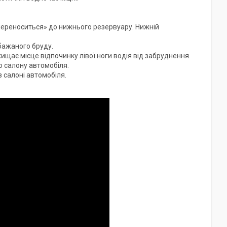
 «переноситься» до нижнього резервуару. Нижній
бажаного бруду.
хищає місце відпочинку лівої ноги водія від забруднення.
 салону автомобіля.
в салоні автомобіля.