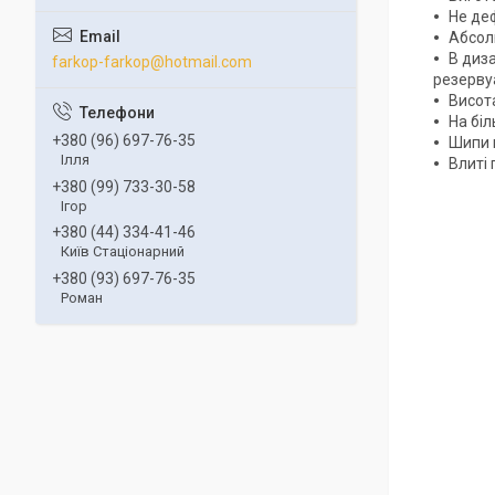
Не деф
Абсолю
В диза
farkop-farkop@hotmail.com
резервуа
Висот
На біл
+380 (96) 697-76-35
Шипи 
Ілля
Влиті 
+380 (99) 733-30-58
Ігор
+380 (44) 334-41-46
Київ Стаціонарний
+380 (93) 697-76-35
Роман