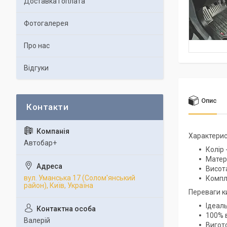
Доставка і оплата
Фотогалерея
Про нас
Відгуки
Опис
Характерис
Автобар+
Колір 
Матер
Висота
вул. Уманська 17 (Солом'янський
Компле
район), Київ, Україна
Переваги к
Ідеал
100% в
Валерій
Вигото