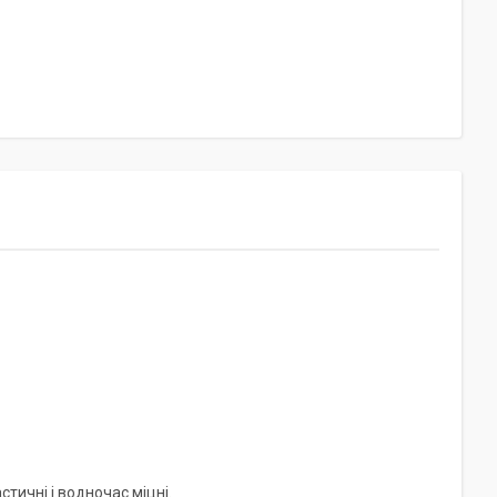
тичні і водночас міцні.