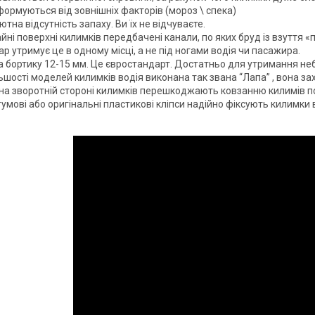
ормуються від зовнішніх факторів (мороз \ спека)
тна відсутність запаху. Ви їх не відчуваєте.
йні поверхні килимків передбачені канали, по яких бруд із взуття
р утримує це в одному місці, а не під ногами водія чи пасажира.
а бортику 12-15 мм. Це євростандарт. Достатньо для утримання не
ьшості моделей килимків водія виконана так звана “Лапа” , вона за
на зворотній стороні килимків перешкоджають ковзанню килимів по
гумові або оригінальні пластикові кліпси надійно фіксують килимки 