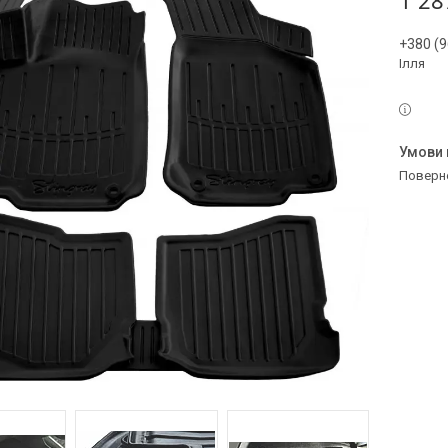
1 28
+380 (9
Ілля
поверн