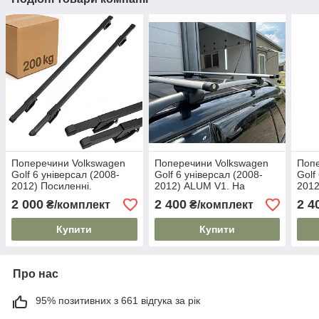
Поперечини Volkswagen
Поперечини Volkswagen
Попе
Golf 6 універсал (2008-
Golf 6 універсал (2008-
Golf
2012) Посиленні.
2012) ALUM V1. На
2012
Квадратні. Сталеві. На
стандартні рейлінги. Сірі
стан
2 000
2 400
2 4
₴/комплект
₴/комплект
стандартні рейлінги.
Купити
Купити
Про нас
95% позитивних з 661 відгука за рік