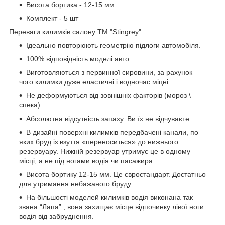
Висота бортика - 12-15 мм
Комплект - 5 шт
Переваги килимків салону ТМ "Stingrey"
Ідеально повторюють геометрію підлоги автомобіля.
100% відповідність моделі авто.
Виготовляються з первинної сировини, за рахунок
чого килимки дуже еластичні і водночас міцні.
Не деформуються від зовнішніх факторів (мороз \
спека)
Абсолютна відсутність запаху. Ви їх не відчуваєте.
В дизайні поверхні килимків передбачені канали, по
яких бруд із взуття «переноситься» до нижнього
резервуару. Нижній резервуар утримує це в одному
місці, а не під ногами водія чи пасажира.
Висота бортику 12-15 мм. Це євростандарт. Достатньо
для утримання небажаного бруду.
На більшості моделей килимків водія виконана так
звана “Лапа” , вона захищає місце відпочинку лівої ноги
водія від забруднення.