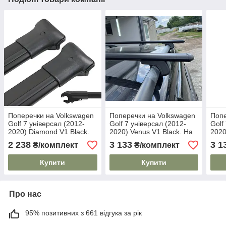
Поперечки на Volkswagen
Поперечки на Volkswagen
Попе
Golf 7 універсал (2012-
Golf 7 універсал (2012-
Golf
2020) Diamond V1 Black.
2020) Venus V1 Black. На
2020
На стандартні рейлінги.
стандартні рейлінги. Без
стан
2 238
3 133
3 1
₴/комплект
₴/комплект
Без замка. Чорні
замка. Чорні
замк
Купити
Купити
Про нас
95% позитивних з 661 відгука за рік