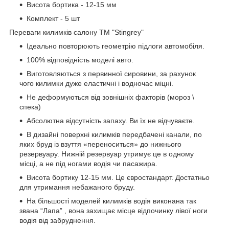
Висота бортика - 12-15 мм
Комплект - 5 шт
Переваги килимків салону ТМ "Stingrey"
Ідеально повторюють геометрію підлоги автомобіля.
100% відповідність моделі авто.
Виготовляються з первинної сировини, за рахунок
чого килимки дуже еластичні і водночас міцні.
Не деформуються від зовнішніх факторів (мороз \
спека)
Абсолютна відсутність запаху. Ви їх не відчуваєте.
В дизайні поверхні килимків передбачені канали, по
яких бруд із взуття «переноситься» до нижнього
резервуару. Нижній резервуар утримує це в одному
місці, а не під ногами водія чи пасажира.
Висота бортику 12-15 мм. Це євростандарт. Достатньо
для утримання небажаного бруду.
На більшості моделей килимків водія виконана так
звана “Лапа” , вона захищає місце відпочинку лівої ноги
водія від забруднення.