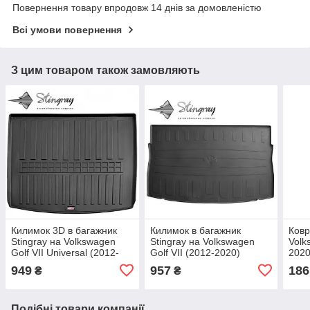
Повернення товару впродовж 14 днів за домовленістю
Всі умови повернення
З цим товаром також замовляють
Килимок 3D в багажник
Килимок в багажник
Ковр
Stingray на Volkswagen
Stingray на Volkswagen
Volk
Golf VII Universal (2012-
Golf VII (2012-2020)
2020
2020)
949
957
186
₴
₴
Подібні товари компанії