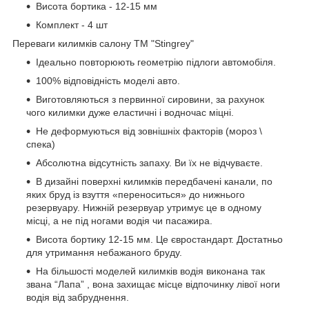
Висота бортика - 12-15 мм
Комплект - 4 шт
Переваги килимків салону ТМ "Stingrey"
Ідеально повторюють геометрію підлоги автомобіля.
100% відповідність моделі авто.
Виготовляються з первинної сировини, за рахунок
чого килимки дуже еластичні і водночас міцні.
Не деформуються від зовнішніх факторів (мороз \
спека)
Абсолютна відсутність запаху. Ви їх не відчуваєте.
В дизайні поверхні килимків передбачені канали, по
яких бруд із взуття «переноситься» до нижнього
резервуару. Нижній резервуар утримує це в одному
місці, а не під ногами водія чи пасажира.
Висота бортику 12-15 мм. Це євростандарт. Достатньо
для утримання небажаного бруду.
На більшості моделей килимків водія виконана так
звана “Лапа” , вона захищає місце відпочинку лівої ноги
водія від забруднення.