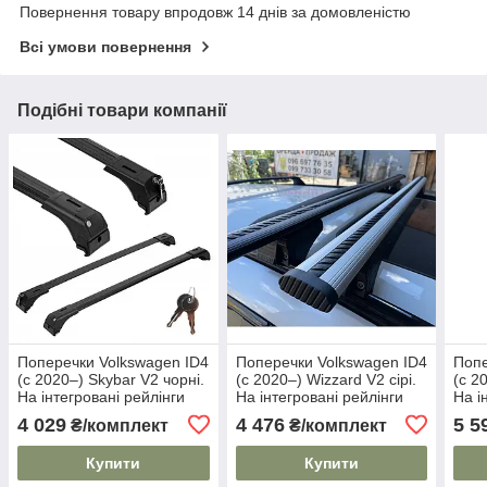
Повернення товару впродовж 14 днів за домовленістю
Всі умови повернення
Подібні товари компанії
Поперечки Volkswagen ID4
Поперечки Volkswagen ID4
Попе
(c 2020–) Skybar V2 чорні.
(c 2020–) Wizzard V2 сірі.
(c 2
На інтегровані рейлінги
На інтегровані рейлінги
На і
4 029
4 476
5 5
₴/комплект
₴/комплект
Купити
Купити