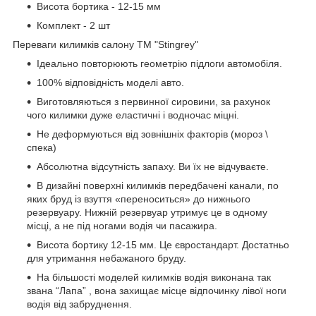
Висота бортика - 12-15 мм
Комплект - 2 шт
Переваги килимків салону ТМ "Stingrey"
Ідеально повторюють геометрію підлоги автомобіля.
100% відповідність моделі авто.
Виготовляються з первинної сировини, за рахунок
чого килимки дуже еластичні і водночас міцні.
Не деформуються від зовнішніх факторів (мороз \
спека)
Абсолютна відсутність запаху. Ви їх не відчуваєте.
В дизайні поверхні килимків передбачені канали, по
яких бруд із взуття «переноситься» до нижнього
резервуару. Нижній резервуар утримує це в одному
місці, а не під ногами водія чи пасажира.
Висота бортику 12-15 мм. Це євростандарт. Достатньо
для утримання небажаного бруду.
На більшості моделей килимків водія виконана так
звана “Лапа” , вона захищає місце відпочинку лівої ноги
водія від забруднення.