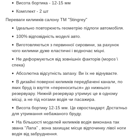
Висота бортика - 12-15 мм
Комплект - 2 шт
Переваги килимків салону ТМ "Stingrey"
Ідеально повторюють геометрію підлоги автомобіля.
100% відповідність моделі авто.
Виготовляються з первинної сировини, за рахунок
чого килимки дуже еластичні і водночас міцні.
Не деформуються від зовнішніх факторів (мороз \
спека)
Абсолютна відсутність запаху. Ви їх не відчуваєте.
В дизайні поверхні килимків передбачені канали, по
яких бруд із взуття «переноситься» до нижнього
резервуару. Нижній резервуар утримує це в одному
місці, а не під ногами водія чи пасажира.
Висота бортику 12-15 мм. Це євростандарт. Достатньо
для утримання небажаного бруду.
На більшості моделей килимків водія виконана так
звана “Лапа” , вона захищає місце відпочинку лівої ноги
водія від забруднення.