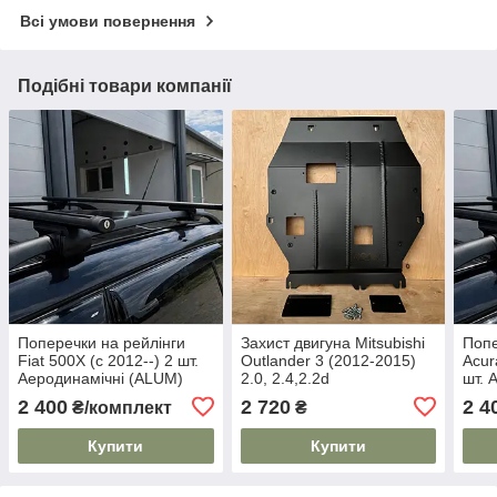
Всі умови повернення
Подібні товари компанії
Поперечки на рейлінги
Захист двигуна Mitsubishi
Попе
Fiat 500X (с 2012--) 2 шт.
Outlander 3 (2012-2015)
Acur
Аеродинамічні (ALUM)
2.0, 2.4,2.2d
шт. 
Чорні
Чорн
2 400
2 720
2 4
₴/комплект
₴
Купити
Купити