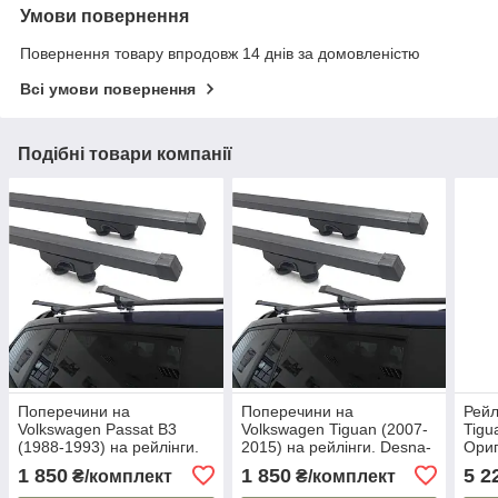
Умови повернення
Повернення товару впродовж 14 днів за домовленістю
Всі умови повернення
Подібні товари компанії
Поперечини на
Поперечини на
Рейл
Volkswagen Passat В3
Volkswagen Tiguan (2007-
Tigu
(1988-1993) на рейлінги.
2015) на рейлінги. Desna-
Ориг
Desna-avto. Багажник на
avto. Багажник на дах.
штат
1 850
1 850
5 2
₴/комплект
₴/комплект
дах.