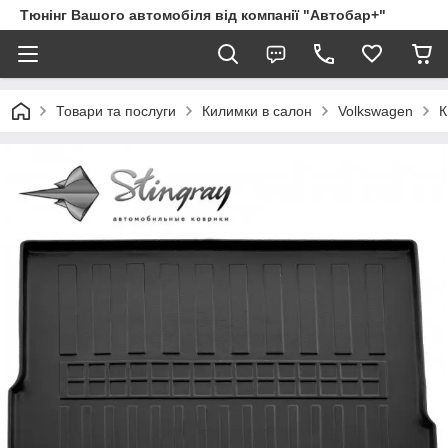
Тюнінг Вашого автомобіля від компанії "Автобар+"
Товари та послуги
Килимки в салон
Volkswagen
К