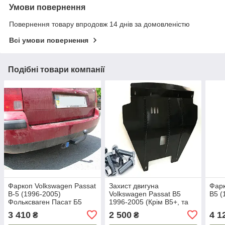
Умови повернення
Повернення товару впродовж 14 днів за домовленістю
Всі умови повернення
Подібні товари компанії
Фаркоп Volkswagen Passat
Захист двигуна
Фарк
B-5 (1996-2005)
Volkswagen Passat B5
B5 (
Фольксваген Пасат Б5
1996-2005 (Крім В5+, та
2,5 TDI) Автопристрій
3 410
2 500
4 1
₴
₴