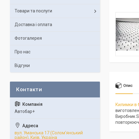
Товари та послуги
Доставка і оплата
Фотогалерея
Про нас
Відгуки
Опис
Килимки в 
виготовлені
Автобар+
Виробник S
повторюючи 
вул. Уманська 17 (Солом'янський
район), Київ, Україна