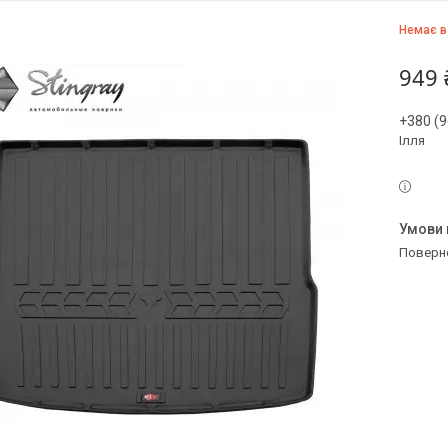
Немає в
949 
+380 (9
Ілля
поверн