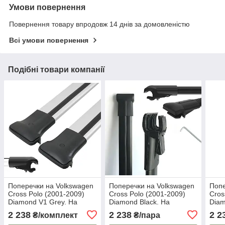
Умови повернення
Повернення товару впродовж 14 днів за домовленістю
Всі умови повернення
Подібні товари компанії
Поперечки на Volkswagen
Поперечки на Volkswagen
Попе
Cross Polo (2001-2009)
Cross Polo (2001-2009)
Cros
Diamond V1 Grey. На
Diamond Black. На
Diam
стандартні рейлінги. Без
стандартні рейлінги. Чорні
стан
2 238
2 238
2 2
₴/комплект
₴/пара
замка. Сірі