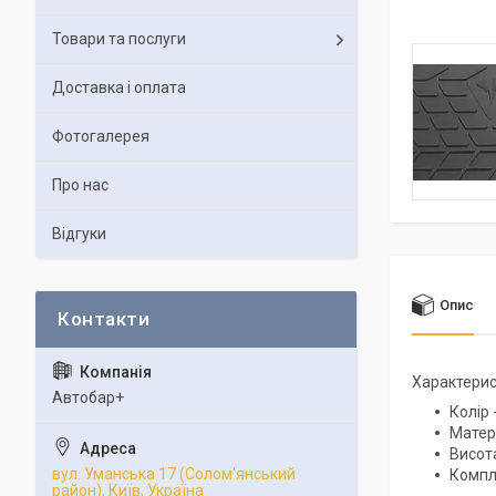
Товари та послуги
Доставка і оплата
Фотогалерея
Про нас
Відгуки
Опис
Характерис
Автобар+
Колір 
Матері
Висота
вул. Уманська 17 (Солом'янський
Компле
район), Київ, Україна