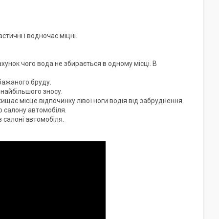
тичні і водночас міцні.
ахунок чого вода не збирається в одному місці. В
бажаного бруду.
 найбільшого зносу.
хищає місце відпочинку лівої ноги водія від забруднення.
 салону автомобіля.
в салоні автомобіля.