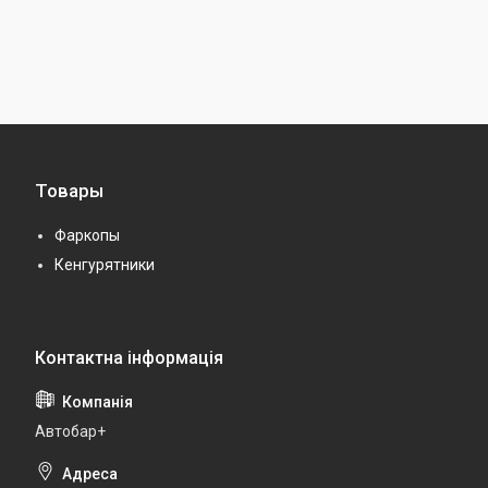
Товары
Фаркопы
Кенгурятники
Автобар+