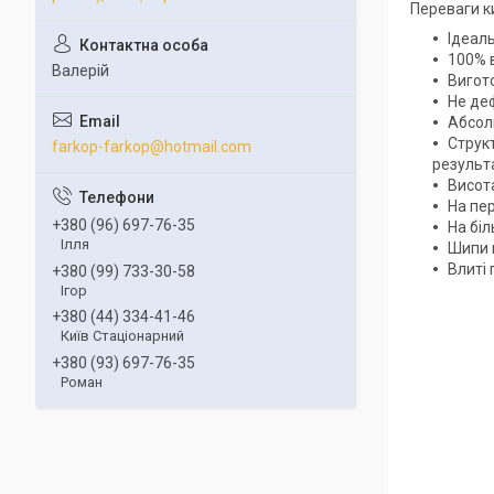
Переваги к
Ідеал
100% в
Валерій
Вигото
Не деф
Абсолю
Структ
farkop-farkop@hotmail.com
результа
Висот
На пер
+380 (96) 697-76-35
На біл
Ілля
Шипи 
Влиті 
+380 (99) 733-30-58
Ігор
+380 (44) 334-41-46
Київ Стаціонарний
+380 (93) 697-76-35
Роман