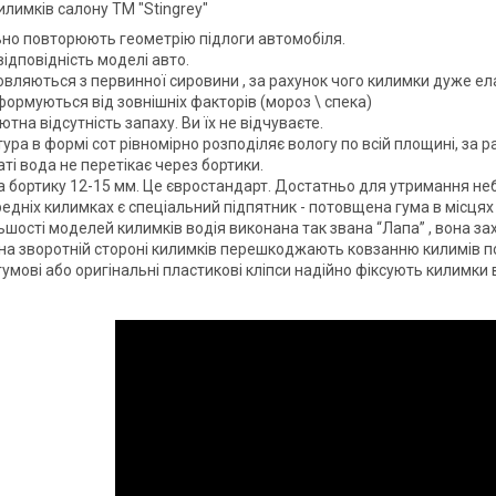
илимків салону ТМ "Stingrey"
ьно повторюють геометрію підлоги автомобіля.
ідповідність моделі авто.
вляються з первинної сировини , за рахунок чого килимки дуже елас
ормуються від зовнішніх факторів (мороз \ спека)
тна відсутність запаху. Ви їх не відчуваєте.
ура в формі сот рівномірно розподіляє вологу по всій площині, за р
ті вода не перетікає через бортики.
а бортику 12-15 мм. Це євростандарт. Достатньо для утримання не
едніх килимках є спеціальний підпятник - потовщена гума в місцях
ьшості моделей килимків водія виконана так звана “Лапа” , вона за
на зворотній стороні килимків перешкоджають ковзанню килимів по
гумові або оригінальні пластикові кліпси надійно фіксують килимки 