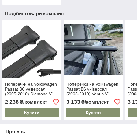
Подібні товари компанії
Поперечки на Volkswagen
Поперечки на Volkswagen
Попе
Passat B6 універсал
Passat B6 універсал
Pass
(2005-2010) Diamond V1
(2005-2010) Venus V1
(200
Black. На стандартні
Black. На стандартні
Blac
2 238
3 133
3 1
₴/комплект
₴/комплект
рейлінги. Без замка. Чорні
рейлінги. Без замка. Чорні
рейл
Купити
Купити
Про нас