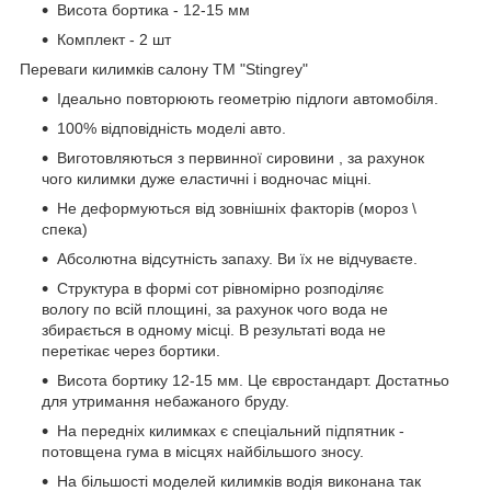
Висота бортика - 12-15 мм
Комплект - 2 шт
Переваги килимків салону ТМ "Stingrey"
Ідеально повторюють геометрію підлоги автомобіля.
100% відповідність моделі авто.
Виготовляються з первинної сировини , за рахунок
чого килимки дуже еластичні і водночас міцні.
Не деформуються від зовнішніх факторів (мороз \
спека)
Абсолютна відсутність запаху. Ви їх не відчуваєте.
Структура в формі сот рівномірно розподіляє
вологу по всій площині, за рахунок чого вода не
збирається в одному місці. В результаті вода не
перетікає через бортики.
Висота бортику 12-15 мм. Це євростандарт. Достатньо
для утримання небажаного бруду.
На передніх килимках є спеціальний підпятник -
потовщена гума в місцях найбільшого зносу.
На більшості моделей килимків водія виконана так