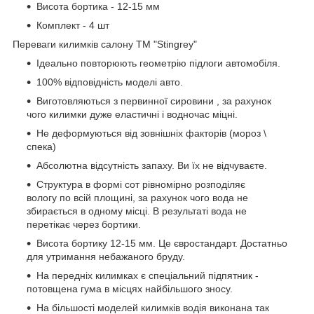
Висота бортика - 12-15 мм
Комплект - 4 шт
Переваги килимків салону ТМ "Stingrey"
Ідеально повторюють геометрію підлоги автомобіля.
100% відповідність моделі авто.
Виготовляються з первинної сировини , за рахунок
чого килимки дуже еластичні і водночас міцні.
Не деформуються від зовнішніх факторів (мороз \
спека)
Абсолютна відсутність запаху. Ви їх не відчуваєте.
Структура в формі сот рівномірно розподіляє
вологу по всій площині, за рахунок чого вода не
збирається в одному місці. В результаті вода не
перетікає через бортики.
Висота бортику 12-15 мм. Це євростандарт. Достатньо
для утримання небажаного бруду.
На передніх килимках є спеціальний підпятник -
потовщена гума в місцях найбільшого зносу.
На більшості моделей килимків водія виконана так