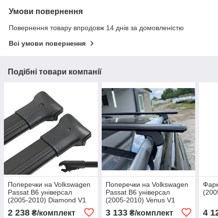
Умови повернення
Повернення товару впродовж 14 днів за домовленістю
Всі умови повернення
Подібні товари компанії
Поперечки на Volkswagen
Поперечки на Volkswagen
Фарк
Passat B6 універсал
Passat B6 універсал
(200
(2005-2010) Diamond V1
(2005-2010) Venus V1
Black. На стандартні
Black. На стандартні
2 238
3 133
4 1
₴/комплект
₴/комплект
рейлінги. Без замка. Чорні
рейлінги. Без замка. Чорні