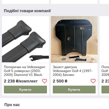
Подібні товари компанії
Поперечки на Volkswagen
Захист двигуна
Попе
Golf 5 універсал (2003-
Volkswagen Golf 4 (1997-
Golf
2009) Diamond V1 Black.
2004) Бензин
2009
На стандартні рейлінги.
стан
2 238
2 500
2 2
₴/комплект
₴
Без замка. Чорні
Купити
Купити
Про нас