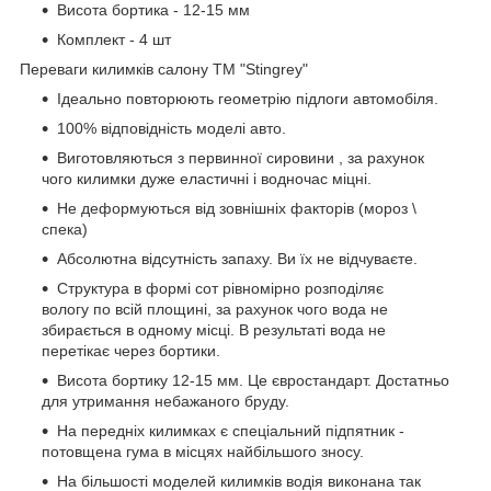
Висота бортика - 12-15 мм
Комплект - 4 шт
Переваги килимків салону ТМ "Stingrey"
Ідеально повторюють геометрію підлоги автомобіля.
100% відповідність моделі авто.
Виготовляються з первинної сировини , за рахунок
чого килимки дуже еластичні і водночас міцні.
Не деформуються від зовнішніх факторів (мороз \
спека)
Абсолютна відсутність запаху. Ви їх не відчуваєте.
Структура в формі сот рівномірно розподіляє
вологу по всій площині, за рахунок чого вода не
збирається в одному місці. В результаті вода не
перетікає через бортики.
Висота бортику 12-15 мм. Це євростандарт. Достатньо
для утримання небажаного бруду.
На передніх килимках є спеціальний підпятник -
потовщена гума в місцях найбільшого зносу.
На більшості моделей килимків водія виконана так