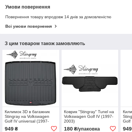
Умови повернення
Повернення товару впродовж 14 днів за домовленістю
Всі умови повернення
З цим товаром також замовляють
Килимок 3D в багажник
Коврик "Stingray" Tunel на
Кили
Stingray на Volkswagen
Volkswagen Golf IV (1997-
Stin
Golf IV universal (1997-
2003)
Golf
2003) (lower trunk)
2003
949
180
949
₴
₴/упаковка