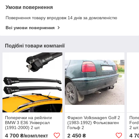
Умови повернення
Повернення товару впродовж 14 днів за домовленістю
Всі умови повернення
Подібні товари компанії
Поперечки на рейлінги
Фаркоп Volkswagen Golf 2
Попе
BMW 3 E36 Універсал
(1983-1992) Фольксваген
Ford
(1991-2000) 2 шт.
Гольф 2
2 шт
Аеродинамічні (Aguri)
(Agur
4 700
2 450
4 7
₴/комплект
₴
Чорні