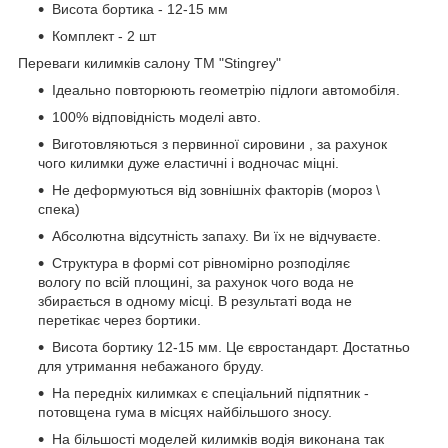
Висота бортика - 12-15 мм
Комплект - 2 шт
Переваги килимків салону ТМ "Stingrey"
Ідеально повторюють геометрію підлоги автомобіля.
100% відповідність моделі авто.
Виготовляються з первинної сировини , за рахунок
чого килимки дуже еластичні і водночас міцні.
Не деформуються від зовнішніх факторів (мороз \
спека)
Абсолютна відсутність запаху. Ви їх не відчуваєте.
Структура в формі сот рівномірно розподіляє
вологу по всій площині, за рахунок чого вода не
збирається в одному місці. В результаті вода не
перетікає через бортики.
Висота бортику 12-15 мм. Це євростандарт. Достатньо
для утримання небажаного бруду.
На передніх килимках є спеціальний підпятник -
потовщена гума в місцях найбільшого зносу.
На більшості моделей килимків водія виконана так