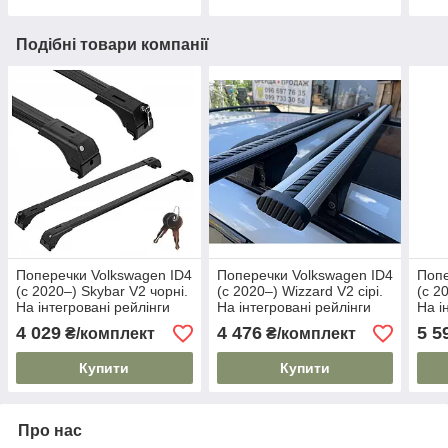
Подібні товари компанії
Поперечки Volkswagen ID4
Поперечки Volkswagen ID4
Попе
(c 2020–) Skybar V2 чорні.
(c 2020–) Wizzard V2 сірі.
(c 2
На інтегровані рейлінги
На інтегровані рейлінги
На і
4 029
4 476
5 5
₴/комплект
₴/комплект
Купити
Купити
Про нас