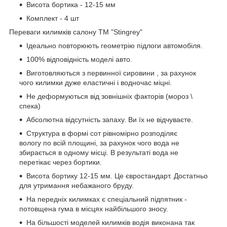
Висота бортика - 12-15 мм
Комплект - 4 шт
Переваги килимків салону ТМ "Stingrey"
Ідеально повторюють геометрію підлоги автомобіля.
100% відповідність моделі авто.
Виготовляються з первинної сировини , за рахунок
чого килимки дуже еластичні і водночас міцні.
Не деформуються від зовнішніх факторів (мороз \
спека)
Абсолютна відсутність запаху. Ви їх не відчуваєте.
Структура в формі сот рівномірно розподіляє
вологу по всій площині, за рахунок чого вода не
збирається в одному місці. В результаті вода не
перетікає через бортики.
Висота бортику 12-15 мм. Це євростандарт. Достатньо
для утримання небажаного бруду.
На передніх килимках є спеціальний підпятник -
потовщена гума в місцях найбільшого зносу.
На більшості моделей килимків водія виконана так