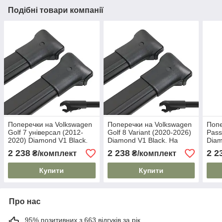
Подібні товари компанії
Поперечки на Volkswagen
Поперечки на Volkswagen
Попе
Golf 7 універсал (2012-
Golf 8 Variant (2020-2026)
Pass
2020) Diamond V1 Black.
Diamond V1 Black. На
Diam
На стандартні рейлінги.
стандартні рейлінги. Без
стан
2 238
2 238
2 2
₴/комплект
₴/комплект
Без замка. Чорні
замка. Чорні
Купити
Купити
Про нас
95% позитивних з 663 відгуків за рік