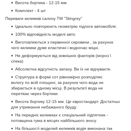
Висота бортика - 12-15 мм
Комплект - 4 шт
Переваги килимків салону ТМ "Stingrey"
Ідеально повторюють геометрію підлоги автомобіля.
100% відповідність моделі авто.
Виготовляються з первинної сировини , за рахунок
чого килимки дуже еластичні і водночас міцні.
Не деформуються від зовнішніх факторів (мороз \
спека)
Абсолютна відсутність запаху. Ви їх не відчуваєте.
Структура в формі сот рівномірно розподіляє
вологу по всій площині, за рахунок чого вода не
збирається в одному місці. В результаті вода не
перетікає через бортики.
Висота бортику 12-15 мм. Це євростандарт. Достатньо
для утримання небажаного бруду.
На передніх килимках є спеціальний підпятник -
потовщена гума в місцях найбільшого зносу.
На більшості моделей килимків водія виконана так