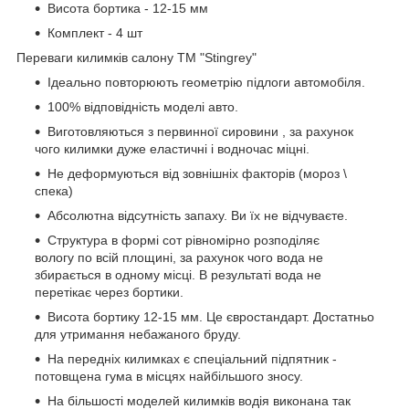
Висота бортика - 12-15 мм
Комплект - 4 шт
Переваги килимків салону ТМ "Stingrey"
Ідеально повторюють геометрію підлоги автомобіля.
100% відповідність моделі авто.
Виготовляються з первинної сировини , за рахунок
чого килимки дуже еластичні і водночас міцні.
Не деформуються від зовнішніх факторів (мороз \
спека)
Абсолютна відсутність запаху. Ви їх не відчуваєте.
Структура в формі сот рівномірно розподіляє
вологу по всій площині, за рахунок чого вода не
збирається в одному місці. В результаті вода не
перетікає через бортики.
Висота бортику 12-15 мм. Це євростандарт. Достатньо
для утримання небажаного бруду.
На передніх килимках є спеціальний підпятник -
потовщена гума в місцях найбільшого зносу.
На більшості моделей килимків водія виконана так