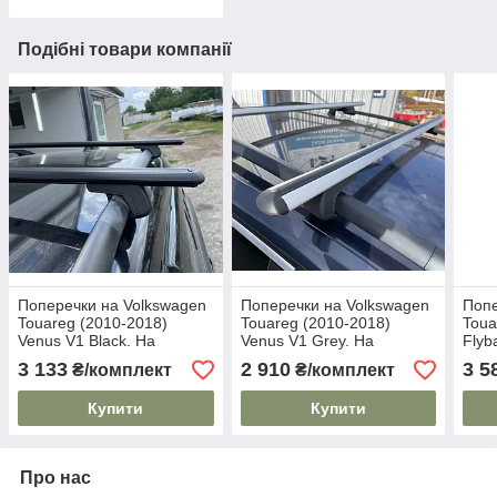
Подібні товари компанії
Поперечки на Volkswagen
Поперечки на Volkswagen
Попе
Touareg (2010-2018)
Touareg (2010-2018)
Toua
Venus V1 Black. На
Venus V1 Grey. На
Flyb
стандартні рейлінги. Без
стандартні рейлінги. Без
стан
3 133
2 910
3 5
₴/комплект
₴/комплект
замка. Чорні
замка. Сірі
замк
Купити
Купити
Про нас