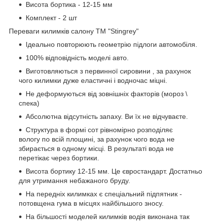
Висота бортика - 12-15 мм
Комплект - 2 шт
Переваги килимків салону ТМ "Stingrey"
Ідеально повторюють геометрію підлоги автомобіля.
100% відповідність моделі авто.
Виготовляються з первинної сировини , за рахунок
чого килимки дуже еластичні і водночас міцні.
Не деформуються від зовнішніх факторів (мороз \
спека)
Абсолютна відсутність запаху. Ви їх не відчуваєте.
Структура в формі сот рівномірно розподіляє
вологу по всій площині, за рахунок чого вода не
збирається в одному місці. В результаті вода не
перетікає через бортики.
Висота бортику 12-15 мм. Це євростандарт. Достатньо
для утримання небажаного бруду.
На передніх килимках є спеціальний підпятник -
потовщена гума в місцях найбільшого зносу.
На більшості моделей килимків водія виконана так