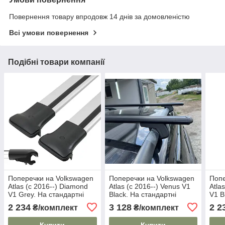
Повернення товару впродовж 14 днів за домовленістю
Всі умови повернення
Подібні товари компанії
Поперечки на Volkswagen
Поперечки на Volkswagen
Попе
Atlas (c 2016--) Diamond
Atlas (c 2016--) Venus V1
Atla
V1 Grey. На стандартні
Black. На стандартні
V1 B
рейлінги. Без замка. Сірі
рейлінги. Без замка. Чорні
рейл
2 234
3 128
2 2
₴/комплект
₴/комплект
Купити
Купити