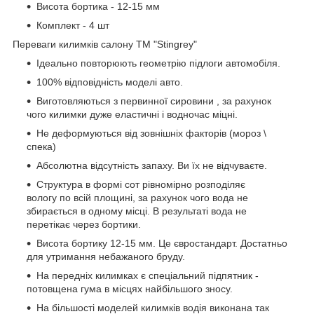
Висота бортика - 12-15 мм
Комплект - 4 шт
Переваги килимків салону ТМ "Stingrey"
Ідеально повторюють геометрію підлоги автомобіля.
100% відповідність моделі авто.
Виготовляються з первинної сировини , за рахунок
чого килимки дуже еластичні і водночас міцні.
Не деформуються від зовнішніх факторів (мороз \
спека)
Абсолютна відсутність запаху. Ви їх не відчуваєте.
Структура в формі сот рівномірно розподіляє
вологу по всій площині, за рахунок чого вода не
збирається в одному місці. В результаті вода не
перетікає через бортики.
Висота бортику 12-15 мм. Це євростандарт. Достатньо
для утримання небажаного бруду.
На передніх килимках є спеціальний підпятник -
потовщена гума в місцях найбільшого зносу.
На більшості моделей килимків водія виконана так