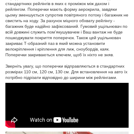
стандартникх рейлінгів в яких є проміжок між дахом і
рейлінгом. Поперечки мають форму аерокрила, завдяки
цьому зменшується супротив повітряного потоку і багажник не
свистить на ходу. За рахунок міцного обхвату рейлінгу -
багажник буде надійно зафіксований. Гумовий ущільнювач по
всій довжині служить пом'якушувачем і Ваш вантаж не буде
пошкоджувати покриття поперечок. Також цей ущільнювач
закриває Т-образний паз в який можна установити
велокріплення і кріплення для лиж, сноубордів, каяк.
Поперечки закриваються ключем, щоб їх ніхто не зняв.
Зверніть увагу, що поперечки відправляються в стандартних
розмірах 110 см, 120 см, 130 см. Для встановлення на авто їх
потрібно підрізати відповідно до ширини між рейлінгами.