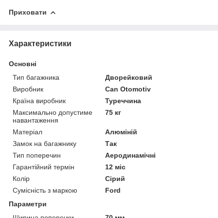
Приховати
Характеристики
Основні
Тип багажника
Дворейковий
Виробник
Can Otomotiv
Країна виробник
Туреччина
Максимально допустиме
75 кг
навантаження
Матеріал
Алюміній
Замок на багажнику
Так
Тип поперечин
Аеродинамічні
Гарантійний термін
12 міс
Колір
Сірий
Сумісність з маркою
Ford
Параметри
Ширина поперечки
70 мм