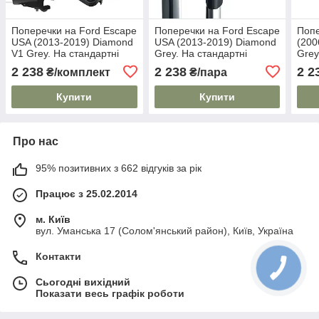
Поперечки на Ford Escape
Поперечки на Ford Escape
Попе
USA (2013-2019) Diamond
USA (2013-2019) Diamond
(200
V1 Grey. На стандартні
Grey. На стандартні
Grey
рейлінги. Без замка. Сірі
рейлінги. Сірі
рейл
2 238
2 238
2 2
₴/комплект
₴/пара
Купити
Купити
Про нас
95% позитивних з 662 відгуків за рік
Працює з 25.02.2014
м. Київ
вул. Уманська 17 (Солом'янський район), Київ, Україна
Контакти
Сьогодні вихідний
Показати весь графік роботи