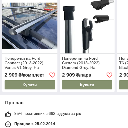
Поперечки на Ford
Поперечки на Ford
Попе
Connect (2013-2022)
Custom (2013-2022)
T6 (
Venus V1 Grey. На
Diamond Grey. На
Blac
стандартні рейлінги. Без
стандартні рейлінги. Сірі
рейл
2 909
2 909
2 9
₴/комплект
₴/пара
замка. Сірі
Купити
Купити
Про нас
95% позитивних з 662 відгуків за рік
Працює з 25.02.2014