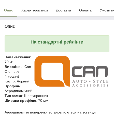
Опис
Характеристики
Доставка
Оплата
Умови п
Опис
На стандартні рейлінги
Навантаження
:
70 кг
Виробник
: Can
Otomotiv
(Турция)
Колір
: Чорний
Профіль
:
Аеродинамічний
Тип замка
: Шестигранник
Ширина профілю
: 70 мм
Аеродинамічні поперечки встановлюються на всі види