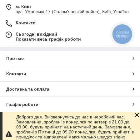
м. Київ
вул. Уманська 17 (Солом'янський район), Київ, Україна
Контакти
КНОПКА
Сьогодні вихідний
ЗВ'ЯЗКУ
Показати весь графік роботи
Про нас
Контакти
Доставка та оплата
Графік роботи
Доброго дня. Ви звернулись до нас в неробочий час.
Повна версія сайту
Замовлення, зроблені з понеділка по четвер з 21.00 до
09.00, будуть прийняті на наступний день. Замовлення,
зроблені з П'ятниці до 09.00 понеділка, будуть прийняті в
Сайт створено на маркетплейсі
Prom.ua
понеділок та відправлені максимально швидко згідно