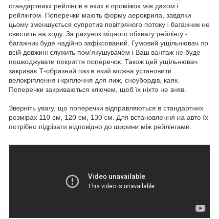
стандартникх рейлінгів в яких є проміжок між дахом і
рейлінгом. Поперечки мають форму аерокрила, завдяки
цьому зменшується супротив повітряного потоку і багажник не
свистить на ходу. За рахунок міцного обхвату рейлінгу -
багажник буде надійно зафіксований. Гумовий ущільнювач по
всій довжині служить пом'якушувачем і Ваш вантаж не буде
пошкоджувати покриття поперечок. Також цей ущільнювач
закриває Т-образний паз в який можна установити
велокріплення і кріплення для лиж, сноубордів, каяк.
Поперечки закриваються ключем, щоб їх ніхто не зняв.
Зверніть увагу, що поперечки відправляються в стандартних
розмірах 110 см, 120 см, 130 см. Для встановлення на авто їх
потрібно підрізати відповідно до ширини між рейлінгами.