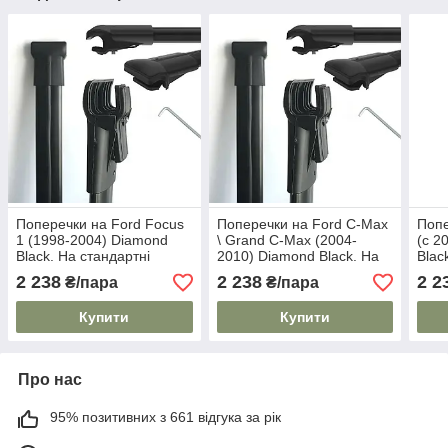
Поперечки на Ford Focus
Поперечки на Ford C-Max
Попе
1 (1998-2004) Diamond
\ Grand C-Max (2004-
(c 2
Black. На стандартні
2010) Diamond Black. На
Blac
рейлінги. Чорні
стандартні рейлінги. Чорні
рейл
2 238
2 238
2 2
₴/пара
₴/пара
Купити
Купити
Про нас
95% позитивних з 661 відгука за рік