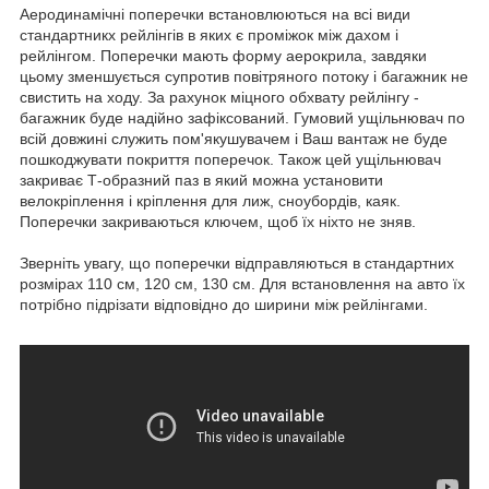
Аеродинамічні поперечки встановлюються на всі види
стандартникх рейлінгів в яких є проміжок між дахом і
рейлінгом. Поперечки мають форму аерокрила, завдяки
цьому зменшується супротив повітряного потоку і багажник не
свистить на ходу. За рахунок міцного обхвату рейлінгу -
багажник буде надійно зафіксований. Гумовий ущільнювач по
всій довжині служить пом'якушувачем і Ваш вантаж не буде
пошкоджувати покриття поперечок. Також цей ущільнювач
закриває Т-образний паз в який можна установити
велокріплення і кріплення для лиж, сноубордів, каяк.
Поперечки закриваються ключем, щоб їх ніхто не зняв.
Зверніть увагу, що поперечки відправляються в стандартних
розмірах 110 см, 120 см, 130 см. Для встановлення на авто їх
потрібно підрізати відповідно до ширини між рейлінгами.