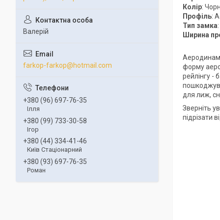
Колір
: Чор
Профіль
: 
Тип замка
Валерій
Ширина пр
Аеродинамі
farkop-farkop@hotmail.com
форму аеро
рейлінгу -
пошкоджува
для лиж, сн
+380 (96) 697-76-35
Зверніть ув
Ілля
підрізати 
+380 (99) 733-30-58
Ігор
+380 (44) 334-41-46
Київ Стаціонарний
+380 (93) 697-76-35
Роман