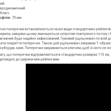
ний
Аеродинамічний
: Ключ
офілю
: 70 мм
чні поперечки встановлюються на всі види стандартникх рейлінгів 
крила, завдяки цьому зменшується супротив повітряного потоку і б
 багажник буде надійно зафіксований. Гумовий ущільнювач по всій 
ти покриття поперечок. Також цей ущільнювач закриває Т-образни
оубордів, каяк. Поперечки закриваються ключем, щоб їх ніхто не зн
агу, що поперечки відправляються в стандартних розмірах 110 см, 1
відповідно до ширини між рейлінгами.