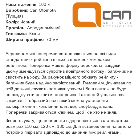
Навантаження
: 100 кг
Виробник
: Can Otomotiv
(Турция)
Колір
: Чорний
Профіль
: Аеродинамічний
Тип замка
: Ключ
Ширина профілю
: 70 мм
Аеродинамічні поперечки встановлюються на всі види
стандартникх рейлінгів в яких є проміжок між дахом і
рейлінгом. Поперечки мають форму аерокрила, завдяки
цьому зменшується супротив повітряного потоку і багажник не
свистить на ходу. За рахунок міцного обхвату рейлінгу -
багажник буде надійно зафіксований. Гумовий ущільнювач по
всій довжині служить пом'якушувачем і Ваш вантаж не буде
пошкоджувати покриття поперечок. Також цей ущільнювач
закриває Т-образний паз в який можна установити
велокріплення і кріплення для лиж, сноубордів, каяк.
Поперечки закриваються ключем, щоб їх ніхто не зняв.
Зверніть увагу, що поперечки відправляються в стандартних
розмірах 110 см, 120 см, 130 см. Для встановлення на авто їх
потрібно підрізати відповідно до ширини між рейлінгами.