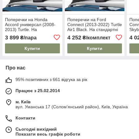
Поперечки на Honda
Поперечки на Ford
Попе
Accord универсал (2008-
Connect (2013-2022) Turtle
Conn
2013) Turtle. На
Air1 Black. На стандартні
Skyb
стандартні рейлінги. Сірі
рейлінги. Замок на
стан
3 899
4 252
4 0
₴/пара
₴/комплект
ключах. Чорні
Замо
Купити
Купити
Про нас
95% позитивних з 661 відгука за рік
Працює з 25.02.2014
м. Київ
вул. Уманська 17 (Солом'янський район), Київ, Україна
Контакти
Сьогодні вихідний
Показати весь графік роботи