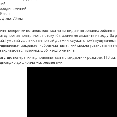
ний
Аеродинамічний
: Ключ
офілю
: 70 мм
чні поперечки встановлюються на всі види інтегрованих рейлінгі
 супротив повітряного потоку і багажник не свистить на ходу. За 
ий. Гумовий ущільнювач по всій довжині служить пом'якушувачем 
ущільнювач закриває Т-образний паз в який можна установити велок
закриваються ключем, щоб їх ніхто не зняв.
агу, що поперечки відправляються в стандартних розмірах 110 см, 1
відповідно до ширини між рейлінгами.