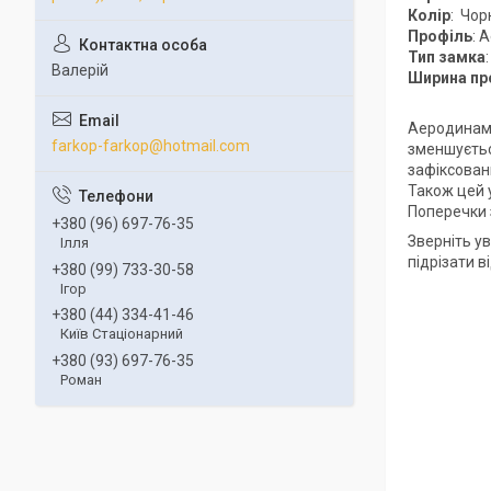
Колір
: Чор
Профіль
: 
Тип замка
Валерій
Ширина пр
Аеродинамі
farkop-farkop@hotmail.com
зменшується
зафіксован
Також цей 
Поперечки 
+380 (96) 697-76-35
Зверніть ув
Ілля
підрізати 
+380 (99) 733-30-58
Ігор
+380 (44) 334-41-46
Київ Стаціонарний
+380 (93) 697-76-35
Роман