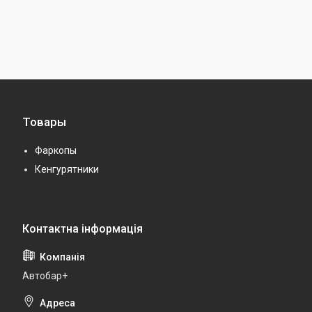
Товары
Фаркопы
Кенгурятники
Автобар+