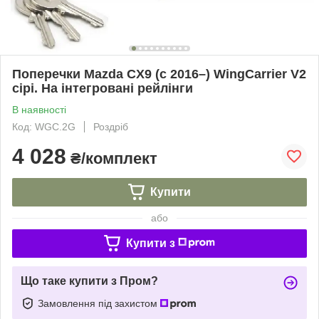
Поперечки Mazda CX9 (c 2016–) WingCarrier V2
сірі. На інтегровані рейлінги
В наявності
Код: WGC.2G
Роздріб
4 028
₴/комплект
Купити
або
Купити з
Що таке купити з Пром?
Замовлення під захистом