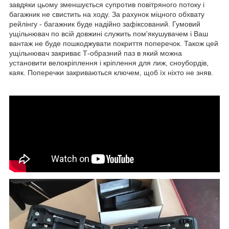
завдяки цьому зменшується супротив повітряного потоку і
багажник не свистить на ходу. За рахунок міцного обхвату
рейлінгу - багажник буде надійно зафіксований. Гумовий
ущільнювач по всій довжині служить пом'якушувачем і Ваш
вантаж не буде пошкоджувати покриття поперечок. Також цей
ущільнювач закриває Т-образний паз в який можна
установити велокріплення і кріплення для лиж, сноубордів,
каяк. Поперечки закриваються ключем, щоб їх ніхто не зняв.