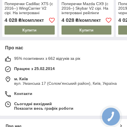
Поперечки Cadillac XT5 (c
Поперечки Mazda CX9 (c
Попе
2016--) WingCarrier V2
2016–) Skybar V2 сірі. На
2019
сірі. На інтегровані
інтегровані рейлінги
чорн
рейлінги
рейл
4 028
4 028
4 0
₴/комплект
₴/комплект
Купити
Купити
Про нас
95% позитивних з 662 відгуків за рік
Працює з 25.02.2014
м. Київ
вул. Уманська 17 (Солом'янський район), Київ, Україна
Контакти
Сьогодні вихідний
Показати весь графік роботи
Про нас