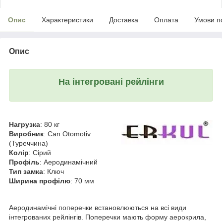
Опис
Характеристики
Доставка
Оплата
Умови п
Опис
На інтегровані рейлінги
Нагрузка
: 80 кг
Виробник
: Can Otomotiv
(Туреччина)
Колір
: Сірий
Профіль
: Аеродинамічний
Тип замка
: Ключ
Ширина профілю
: 70 мм
Аеродинамічні поперечки встановлюються на всі види
інтегрованих рейлінгів. Поперечки мають форму аерокрила,