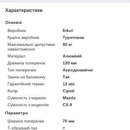
Характеристики
Основні
Виробник
Erkul
Країна виробник
Туреччина
Максимально допустиме
80 кг
навантаження
Матеріал
Алюміній
Довжина поперечок
120 мм
Тип поперечин
Аеродинамічні
Замок на багажнику
Так
Гарантійний термін
12 міс
Колір
Сірий
Сумісність з маркою
Mazda
Сумісність з моделлю
CX-9
Параметри
Ширина поперечки
70 мм
Т-образний паз
+