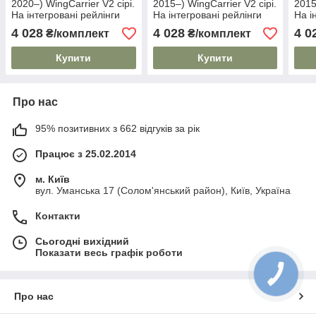
2020–) WingCarrier V2 сірі.
2015–) WingCarrier V2 сірі.
2015
На інтегровані рейлінги
На інтегровані рейлінги
На і
4 028
4 028
4 0
₴/комплект
₴/комплект
Купити
Купити
Про нас
95% позитивних з 662 відгуків за рік
Працює з 25.02.2014
м. Київ
вул. Уманська 17 (Солом'янський район), Київ, Україна
Контакти
Сьогодні вихідний
Показати весь графік роботи
Про нас