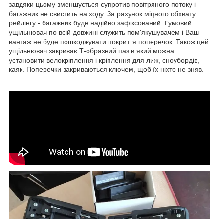
завдяки цьому зменшується супротив повітряного потоку і
багажник не свистить на ходу. За рахунок міцного обхвату
рейлінгу - багажник буде надійно зафіксований. Гумовий
ущільнювач по всій довжині служить пом'якушувачем і Ваш
вантаж не буде пошкоджувати покриття поперечок. Також цей
ущільнювач закриває Т-образний паз в який можна
установити велокріплення і кріплення для лиж, сноубордів,
каяк. Поперечки закриваються ключем, щоб їх ніхто не зняв.