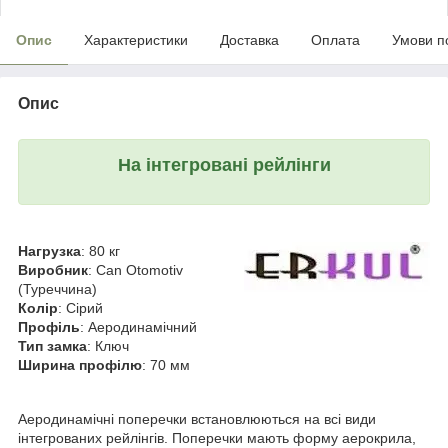
Опис
Характеристики
Доставка
Оплата
Умови п
Опис
На інтегровані рейлінги
Нагрузка
: 80 кг
Виробник
: Can Otomotiv
(Туреччина)
Колір
: Сірий
Профіль
: Аеродинамічний
Тип замка
: Ключ
Ширина профілю
: 70 мм
Аеродинамічні поперечки встановлюються на всі види
інтегрованих рейлінгів. Поперечки мають форму аерокрила,