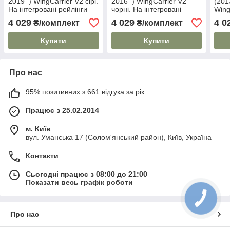
2019–) WingCarrier V2 сірі.
2016–) WingCarrier V2
(201
На інтегровані рейлінги
чорні. На інтегровані
Wing
рейлінги
інте
4 029
4 029
4 0
₴/комплект
₴/комплект
Купити
Купити
Про нас
95% позитивних з 661 відгука за рік
Працює з 25.02.2014
м. Київ
вул. Уманська 17 (Солом'янський район), Київ, Україна
Контакти
Сьогодні працює з 08:00 до 21:00
Показати весь графік роботи
Про нас