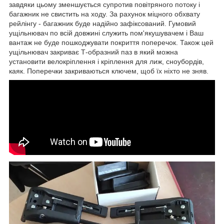
завдяки цьому зменшується супротив повітряного потоку і
багажник не свистить на ходу. За рахунок міцного обхвату
рейлінгу - багажник буде надійно зафіксований. Гумовий
ущільнювач по всій довжині служить пом'якушувачем і Ваш
вантаж не буде пошкоджувати покриття поперечок. Також цей
ущільнювач закриває Т-образний паз в який можна
установити велокріплення і кріплення для лиж, сноубордів,
каяк. Поперечки закриваються ключем, щоб їх ніхто не зняв.