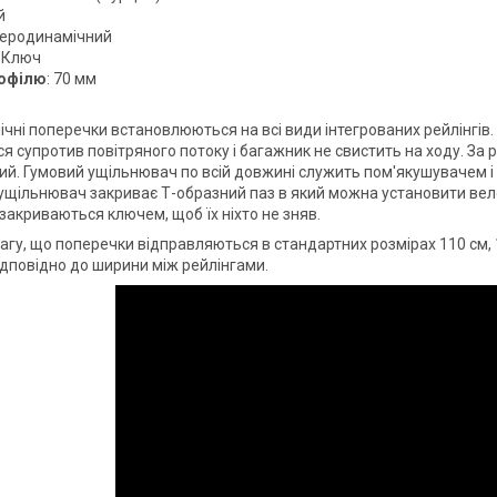
й
Аеродинамічний
: Ключ
офілю
: 70 мм
чні поперечки встановлюються на всі види інтегрованих рейлінгі
 супротив повітряного потоку і багажник не свистить на ходу. За 
ий. Гумовий ущільнювач по всій довжині служить пом'якушувачем 
ущільнювач закриває Т-образний паз в який можна установити велок
закриваються ключем, щоб їх ніхто не зняв.
агу, що поперечки відправляються в стандартних розмірах 110 см, 1
відповідно до ширини між рейлінгами.