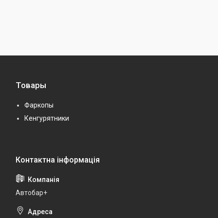
Товары
Фаркопы
Кенгурятники
Автобар+