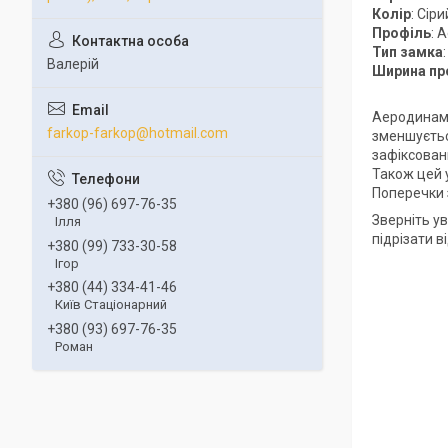
Колір
: Сіри
Профіль
: 
Тип замка
Валерій
Ширина пр
Аеродинамі
farkop-farkop@hotmail.com
зменшується
зафіксован
Також цей 
Поперечки 
+380 (96) 697-76-35
Зверніть ув
Ілля
підрізати 
+380 (99) 733-30-58
Ігор
+380 (44) 334-41-46
Київ Стаціонарний
+380 (93) 697-76-35
Роман