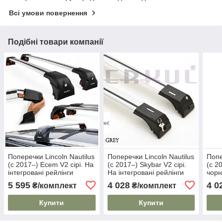
Всі умови повернення
Подібні товари компанії
Поперечки Lincoln Nautilus
Поперечки Lincoln Nautilus
Попе
(c 2017–) Ecem V2 сірі. На
(c 2017–) Skybar V2 сірі.
(c 2
інтегровані рейлінги
На інтегровані рейлінги
чорн
рейл
5 595
4 028
4 0
₴/комплект
₴/комплект
Купити
Купити