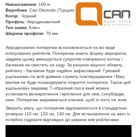
Навантаження
: 100 кг
Виробник
: Can Otomotiv (Турция)
Колір
: Чорний
Профіль
: Аеродинамічний
Тип замка
: Ключ
Ширина профілю
: 70 мм
Аеродинамічні поперечки встановлюються на всі види
інтегрованих рейлінгів. Поперечки мають форму аерокрила,
завдяки цьому зменшується супротив повітряного потоку і
багажник не свистить на ходу. За рахунок міцного обхвату
рейлінгу - багажник буде надійно зафіксований. Гумовий
ущільнювач по всій довжині служить пом'якушувачем і Ваш
вантаж не буде пошкоджувати покриття поперечок. Також цей
ущільнювач закриває Т-образний паз в який можна
установити велокріплення і кріплення для лиж, сноубордів,
каяк. Поперечки закриваються ключем, щоб їх ніхто не зняв.
Зверніть увагу, що поперечки відправляються в стандартних
розмірах 110 см, 120 см, 130 см. Для встановлення на авто їх
потрібно підрізати відповідно до ширини між рейлінгами.