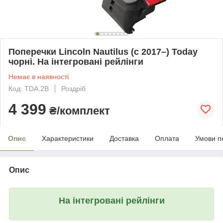
Поперечки Lincoln Nautilus (c 2017–) Today
чорні. На інтегровані рейлінги
Немає в наявності
Код: TDA.2B
Роздріб
4 399
₴/комплект
Опис
Характеристики
Доставка
Оплата
Умови п
Опис
На інтегровані рейлінги