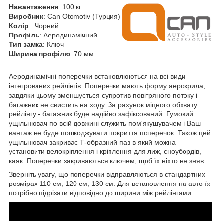
Навантаження
: 100 кг
Виробник
: Can Otomotiv (Турция)
Колір
: Чорний
Профіль
: Аеродинамічний
Тип замка
: Ключ
Ширина профілю
: 70 мм
Аеродинамічні поперечки встановлюються на всі види
інтегрованих рейлінгів. Поперечки мають форму аерокрила,
завдяки цьому зменшується супротив повітряного потоку і
багажник не свистить на ходу. За рахунок міцного обхвату
рейлінгу - багажник буде надійно зафіксований. Гумовий
ущільнювач по всій довжині служить пом'якушувачем і Ваш
вантаж не буде пошкоджувати покриття поперечок. Також цей
ущільнювач закриває Т-образний паз в який можна
установити велокріплення і кріплення для лиж, сноубордів,
каяк. Поперечки закриваються ключем, щоб їх ніхто не зняв.
Зверніть увагу, що поперечки відправляються в стандартних
розмірах 110 см, 120 см, 130 см. Для встановлення на авто їх
потрібно підрізати відповідно до ширини між рейлінгами.