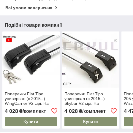
Всі умови повернення
Подібні товари компанії
Поперечки Fiat Tipo
Поперечки Fiat Tipo
Попе
универсал (c 2015--)
универсал (c 2015--)
205 
WingCarrier V2 сірі. На
Skybar V2 сірі. На
Wizz
інтегровані рейлінги
інтегровані рейлінги
інте
4 028
4 028
4 4
₴/комплект
₴/комплект
Купити
Купити