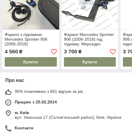
Фаркоп з підніжкою
Фаркоп Mercedes Sprinter
Фарк
Mercedes Sprinter 906
906 (2006-2018) під
906 
(2006-2018)
підніжку. Мерседес
підн
Спринтер
Спр
4 560
3 700
3 7
₴
₴
Купити
Купити
Про нас
95% позитивних з 661 відгука за рік
Працює з 25.02.2014
м. Київ
вул. Уманська 17 (Солом'янський район), Київ, Україна
Контакти