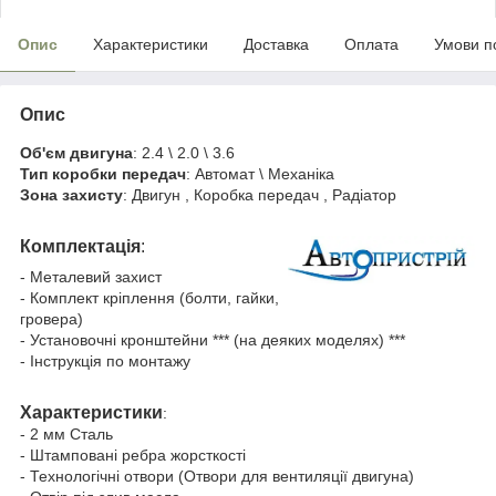
Опис
Характеристики
Доставка
Оплата
Умови п
Опис
Об'єм двигуна
: 2.4 \ 2.0 \ 3.6
Тип коробки передач
: Автомат \ Механіка
Зона захисту
: Двигун , Коробка передач , Радіатор
Комплектація
:
- Металевий захист
- Комплект кріплення (болти, гайки,
гровера)
- Установочні кронштейни *** (на деяких моделях) ***
- Інструкція по монтажу
Характеристики
:
- 2 мм Сталь
- Штамповані ребра жорсткості
- Технологічні отвори (Отвори для вентиляції двигуна)