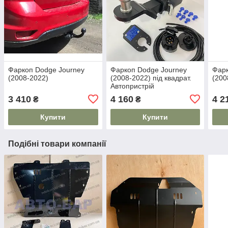
Фаркоп Dodge Journey
Фаркоп Dodge Journey
Фарк
(2008-2022)
(2008-2022) під квадрат.
(200
Автопристрій
3 410
4 160
4 2
₴
₴
Купити
Купити
Подібні товари компанії