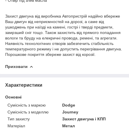
- Отвір під злив масла
Захист двигуна від виробника Автопристрій надійно вбереже
Ваш двигун від неприємностей на дорозі, а саме від
ушкоджень при наїзді на камені, гострі і тверді предмети,
замрзший сніг тощо. Також захистить від прямого попадання
вологи та бруду на елекричні провода, ремені, та агрегати.
Наявність технологічних отворів забезпечить стабільність
температурного режиму і не допустить перегрівання двигуна.
Порошкове покриття збереже захист від корозії.
Приховати
Характеристики
Основні
Сумісність з маркою
Dodge
Сумісність з моделлю
Journey
Тип захисту
Захист двигуна і КПП
Матеріал
Метал