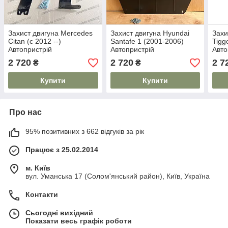
Захист двигуна Mercedes
Захист двигуна Hyundai
Захи
Citan (c 2012 --)
Santafe 1 (2001-2006)
Tigg
Автопристрій
Автопристрій
Авто
2 720
2 720
2 7
₴
₴
Купити
Купити
Про нас
95% позитивних з 662 відгуків за рік
Працює з 25.02.2014
м. Київ
вул. Уманська 17 (Солом'янський район), Київ, Україна
Контакти
Сьогодні вихідний
Показати весь графік роботи