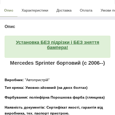
Опис
Характеристики
Доставка
Оплата
Умови п
Опис
Установка БЕЗ підрізки і БЕЗ зняття
бампера!
Mercedes
Sprinter бортовий (c 2006--)
Виробник:
"Автопристрій"
Тип крюка:
Умовно-зйомний (на двох болтах)
Фарбування:
поліефірна Порошкова фарба (глянцева)
Наявність документів:
Сертифікат якості, гарантія від
виробника, тех. паспорт пристрою.