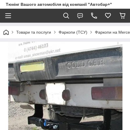
Тюнінг Вашого автомобіля від компанії "Автобар+"
Товари та послуги
Фаркопи (ТСУ)
Фаркопи на Merc