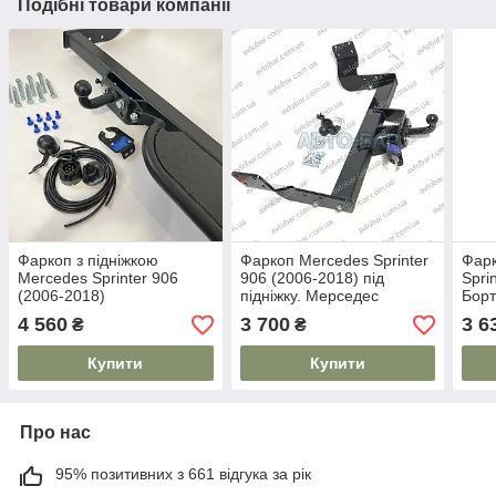
Подібні товари компанії
Фаркоп з підніжкою
Фаркоп Mercedes Sprinter
Фарк
Mercedes Sprinter 906
906 (2006-2018) під
Spri
(2006-2018)
підніжку. Мерседес
Борт
Спринтер
4 560
3 700
3 6
₴
₴
Купити
Купити
Про нас
95% позитивних з 661 відгука за рік