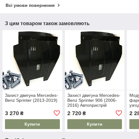
Всі умови повернення
З цим товаром також замовляють
Захист двигуна Mercedes-
Захист двигуна Mercedes-
Моду
Benz Sprinter (2013-2019)
Benz Sprinter 906 (2006-
фарк
2016) Автопристрій
узго
3 270
2 720
2 2
₴
₴
Купити
Купити